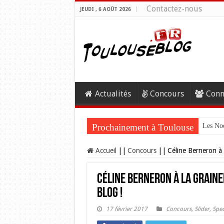
Contactez-nous
JEUDI , 6 AOÛT 2026
Actualités
Concours
Conn
Prochainement à Toulouse
Les Noc
Accueil
||
Concours
||
Céline Berneron à 
Céline Berneron à la Graine
Blog !
17 février 2017
Concours
,
Slider
,
Spec