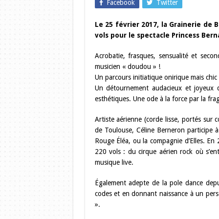
Facebook
Twitter
Le 25 février 2017, la Grainerie de
vols pour le spectacle Princess Bern
Acrobatie, frasques, sensualité et seco
musicien « doudou » !
Un parcours initiatique onirique mais chic
Un détournement audacieux et joyeux d
esthétiques. Une ode à la force par la fragi
Artiste aérienne (corde lisse, portés sur
de Toulouse, Céline Berneron participe 
Rouge Éléa, ou la compagnie d’Elles. En 
220 vols : du cirque aérien rock où s’e
musique live.
Également adepte de la pole dance depui
codes et en donnant naissance à un pers
».