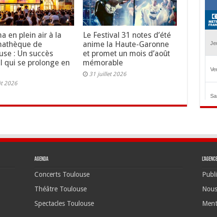
a en plein air à la
Le Festival 31 notes d’été
mathèque de
anime la Haute-Garonne
use : Un succès
et promet un mois d’août
al qui se prolonge en
mémorable
31 juillet 2026
ût 2026
Agenda
L’agenc
Concerts Toulouse
Publi
Théâtre Toulouse
Nous
Spectacles Toulouse
Ment