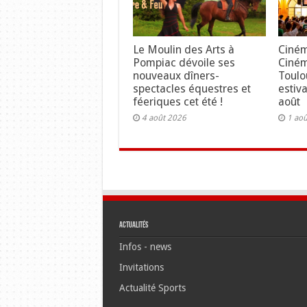
Le Moulin des Arts à
Ciném
Pompiac dévoile ses
Ciné
nouveaux dîners-
Toulo
spectacles équestres et
estiv
féeriques cet été !
août
4 août 2026
1 ao
Actualités
Infos - news
Invitations
Actualité Sports