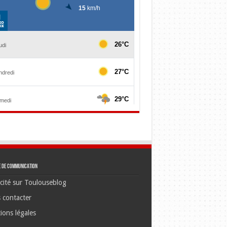
e de communication
cité sur Toulouseblog
 contacter
ions légales