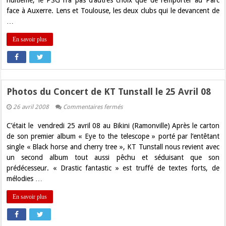
huitième, le PSG n’a pas d’autres choix que de l’emporter au Parc
du
face à Auxerre. Lens et Toulouse, les deux clubs qui le devancent de
tableau
…
En savoir plus
Photos du Concert de KT Tunstall le 25 Avril 08
sur
26 avril 2008
Commentaires fermés
Photos
du
C’était le vendredi 25 avril 08 au Bikini (Ramonville) Après le carton
Concert
de
de son premier album « Eye to the telescope » porté par l’entêtant
KT
single « Black horse and cherry tree », KT Tunstall nous revient avec
Tunstall
le
un second album tout aussi pêchu et séduisant que son
25
prédécesseur. « Drastic fantastic » est truffé de textes forts, de
Avril
08
mélodies …
En savoir plus