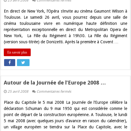
sur
25 avril 2008
Commentaires fermés
L’opéra
s’invite
En direct de New York, l’Opéra s’invite au cinéma Gaumont Wilson à
au
cinéma
Toulouse. Le samedi 26 avril, vous pourrez depuis une salle de
!
cinéma toulousaine vivre en numérique haute définition une
représentation exceptionnelle en direct du Metropolitan Opera de
New York, La Fille du Régiment à 19h30. La Fille du Régiment
(version sous-titrée) de Donizetti. Après la première à Covent …
En savoir plus
Autour de la Journée de l’Europe 2008 …
sur
25 avril 2008
Commentaires fermés
Autour
de
Place du Capitole le 5 mai 2008 La Journée de l’Europe célèbre la
la
Journée
déclaration Schuman du 9 mai 1950 qui est considérée comme le
de
point de départ de la construction européenne. A Toulouse, le lundi
l’Europe
2008
5 mai 2008 (avec quelques jours d’avance en raison du calendrier),
…
un village européen se tiendra sur la Place du Capitole, avec le