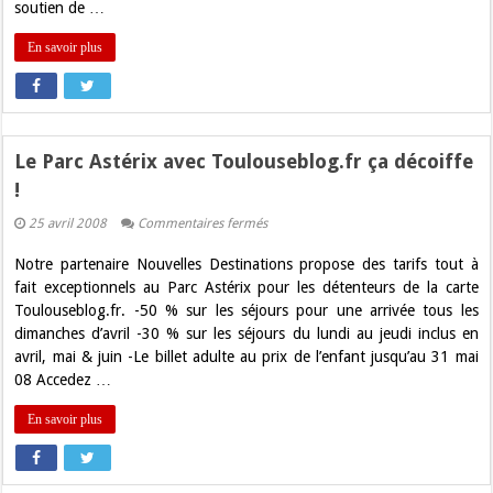
soutien de …
En savoir plus
Le Parc Astérix avec Toulouseblog.fr ça décoiffe
!
sur
25 avril 2008
Commentaires fermés
Le
Parc
Notre partenaire Nouvelles Destinations propose des tarifs tout à
Astérix
avec
fait exceptionnels au Parc Astérix pour les détenteurs de la carte
Toulouseblog.fr
Toulouseblog.fr. -50 % sur les séjours pour une arrivée tous les
ça
décoiffe
dimanches d’avril -30 % sur les séjours du lundi au jeudi inclus en
!
avril, mai & juin -Le billet adulte au prix de l’enfant jusqu’au 31 mai
08 Accedez …
En savoir plus