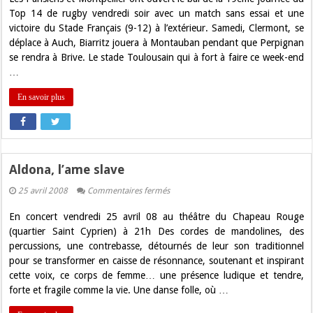
19eme
journée
Top 14 de rugby vendredi soir avec un match sans essai et une
du
victoire du Stade Français (9-12) à l’extérieur. Samedi, Clermont, se
Top
14
déplace à Auch, Biarritz jouera à Montauban pendant que Perpignan
se rendra à Brive. Le stade Toulousain qui à fort à faire ce week-end
…
En savoir plus
Aldona, l’ame slave
sur
25 avril 2008
Commentaires fermés
Aldona,
l’ame
En concert vendredi 25 avril 08 au théâtre du Chapeau Rouge
slave
(quartier Saint Cyprien) à 21h Des cordes de mandolines, des
percussions, une contrebasse, détournés de leur son traditionnel
pour se transformer en caisse de résonnance, soutenant et inspirant
cette voix, ce corps de femme… une présence ludique et tendre,
forte et fragile comme la vie. Une danse folle, où …