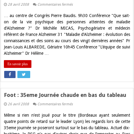
sur
28 avril 2008
Commentaires fermés
Journée
Alzheimer
… au centre de Congrès Pierre Baudis. 9h30 Conférence "Que sait-
Le
29
on de la vie psychique des personnes atteintes de maladie
avril
d’Alzheimer ?" Dr Michèle MICAS, Psychogériatre et médecin
2008
référent de France Alzheimer 31 "Maladie d’Alzheimer : évolution des
connaissances et des soins au cours des vingt dernières années" Pr
Jean-Louis ALBAREDE, Gériatre 10h45 Conférence "L’équipe de suivi
Alzheimer" Dr Hélène …
En savoir plus
Foot : 35eme Journée chaude en bas du tableau
sur
26 avril 2008
Commentaires fermés
Foot
:
Même si rien n’est joué pour le titre (Bordeaux ayant seulement
35eme
Journée
quatre points de retard sur le leader Lyon) les regards lors de cette
chaude
35eme journée se poseront surtout sur le bas du tableau. Actuel dix-
en
bas