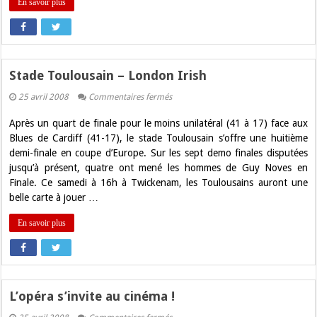
En savoir plus
Stade Toulousain – London Irish
sur
25 avril 2008
Commentaires fermés
Stade
Toulousain
Après un quart de finale pour le moins unilatéral (41 à 17) face aux
–
London
Blues de Cardiff (41-17), le stade Toulousain s’offre une huitième
Irish
demi-finale en coupe d’Europe. Sur les sept demo finales disputées
jusqu’à présent, quatre ont mené les hommes de Guy Noves en
Finale. Ce samedi à 16h à Twickenam, les Toulousains auront une
belle carte à jouer …
En savoir plus
L’opéra s’invite au cinéma !