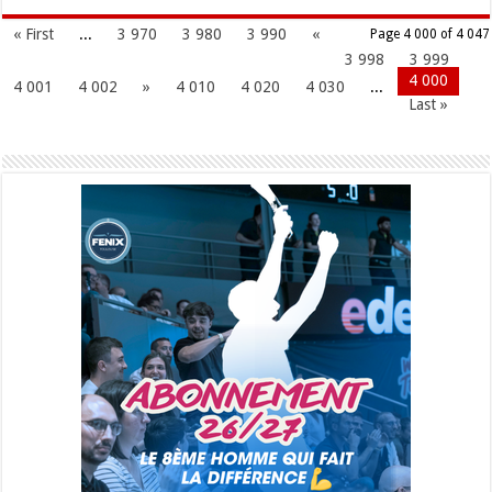
« First
...
3 970
3 980
3 990
«
Page 4 000 of 4 047
3 998
3 999
4 000
4 001
4 002
»
4 010
4 020
4 030
...
Last »