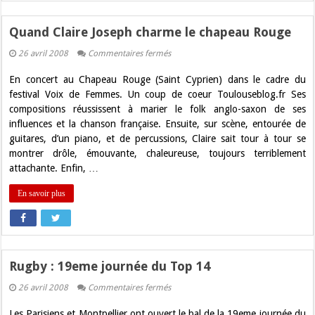
Quand Claire Joseph charme le chapeau Rouge
sur
26 avril 2008
Commentaires fermés
Quand
Claire
En concert au Chapeau Rouge (Saint Cyprien) dans le cadre du
Joseph
charme
festival Voix de Femmes. Un coup de coeur Toulouseblog.fr Ses
le
compositions réussissent à marier le folk anglo-saxon de ses
chapeau
Rouge
influences et la chanson française. Ensuite, sur scène, entourée de
guitares, d’un piano, et de percussions, Claire sait tour à tour se
montrer drôle, émouvante, chaleureuse, toujours terriblement
attachante. Enfin, …
En savoir plus
Rugby : 19eme journée du Top 14
sur
26 avril 2008
Commentaires fermés
Rugby
:
Les Parisiens et Montpellier ont ouvert le bal de la 19eme journée du