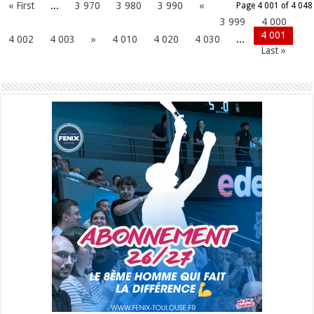
« First
...
3 970
3 980
3 990
«
Page 4 001 of 4 048
3 999
4 000
4 001
4 002
4 003
»
4 010
4 020
4 030
...
Last »