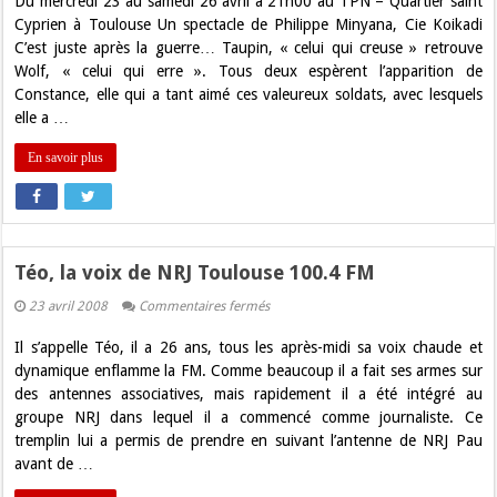
Du mercredi 23 au samedi 26 avril à 21h00 au TPN – Quartier saint
par
Koikadi
Cyprien à Toulouse Un spectacle de Philippe Minyana, Cie Koikadi
C’est juste après la guerre… Taupin, « celui qui creuse » retrouve
Wolf, « celui qui erre ». Tous deux espèrent l’apparition de
Constance, elle qui a tant aimé ces valeureux soldats, avec lesquels
elle a …
En savoir plus
Téo, la voix de NRJ Toulouse 100.4 FM
sur
23 avril 2008
Commentaires fermés
Téo,
la
Il s’appelle Téo, il a 26 ans, tous les après-midi sa voix chaude et
voix
de
dynamique enflamme la FM. Comme beaucoup il a fait ses armes sur
NRJ
des antennes associatives, mais rapidement il a été intégré au
Toulouse
100.4
groupe NRJ dans lequel il a commencé comme journaliste. Ce
FM
tremplin lui a permis de prendre en suivant l’antenne de NRJ Pau
avant de …