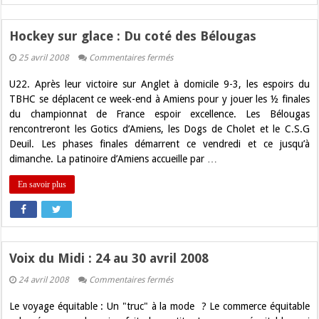
Hockey sur glace : Du coté des Bélougas
sur
25 avril 2008
Commentaires fermés
Hockey
sur
U22. Après leur victoire sur Anglet à domicile 9-3, les espoirs du
glace
:
TBHC se déplacent ce week-end à Amiens pour y jouer les ½ finales
Du
du championnat de France espoir excellence. Les Bélougas
coté
des
rencontreront les Gotics d’Amiens, les Dogs de Cholet et le C.S.G
Bélougas
Deuil. Les phases finales démarrent ce vendredi et ce jusqu’à
dimanche. La patinoire d’Amiens accueille par …
En savoir plus
Voix du Midi : 24 au 30 avril 2008
sur
24 avril 2008
Commentaires fermés
Voix
du
Le voyage équitable : Un "truc" à la mode ? Le commerce équitable
Midi