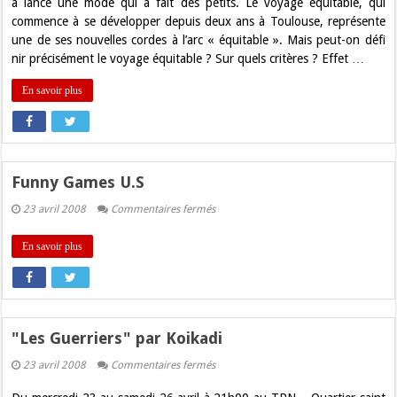
:
a lancé une mode qui a fait des petits. Le voyage équitable, qui
24
commence à se développer depuis deux ans à Toulouse, représente
au
30
une de ses nouvelles cordes à l’arc « équitable ». Mais peut-on défi
avril
nir précisément le voyage équitable ? Sur quels critères ? Effet …
2008
En savoir plus
Funny Games U.S
sur
23 avril 2008
Commentaires fermés
Funny
Games
U.S
En savoir plus
"Les Guerriers" par Koikadi
sur
23 avril 2008
Commentaires fermés
"Les
Guerriers"