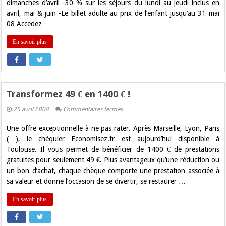
décoiffe
dimanches d’avril -30 % sur les séjours du lundi au jeudi inclus en
!
avril, mai & juin -Le billet adulte au prix de l’enfant jusqu’au 31 mai
08 Accedez …
En savoir plus
Transformez 49 € en 1400 € !
sur
25 avril 2008
Commentaires fermés
Transformez
49
Une offre exceptionnelle à ne pas rater. Après Marseille, Lyon, Paris
€
en
(…), le chéquier Economisez.fr est aujourd’hui disponible à
1400
Toulouse. Il vous permet de bénéficier de 1400 € de prestations
€
gratuites pour seulement 49 €. Plus avantageux qu’une réduction ou
!
un bon d’achat, chaque chèque comporte une prestation associée à
sa valeur et donne l’occasion de se divertir, se restaurer …
En savoir plus