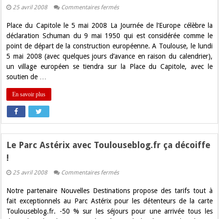
sur
25 avril 2008
Commentaires fermés
Autour
de
Place du Capitole le 5 mai 2008 La Journée de l’Europe célèbre la
la
Journée
déclaration Schuman du 9 mai 1950 qui est considérée comme le
de
point de départ de la construction européenne. A Toulouse, le lundi
l’Europe
2008
5 mai 2008 (avec quelques jours d’avance en raison du calendrier),
…
un village européen se tiendra sur la Place du Capitole, avec le
soutien de …
En savoir plus
Le Parc Astérix avec Toulouseblog.fr ça décoiffe
!
sur
25 avril 2008
Commentaires fermés
Le
Parc
Notre partenaire Nouvelles Destinations propose des tarifs tout à
Astérix
avec
fait exceptionnels au Parc Astérix pour les détenteurs de la carte
Toulouseblog.fr
Toulouseblog.fr. -50 % sur les séjours pour une arrivée tous les
ça