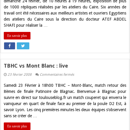
la
dimanche 24 février, de 10 heures à 19 heures, exposition de plus
Tombe,
de 1000 répliques réalisées par les ateliers du Caire. Six années de
le
Trésor.
travail ont été nécessaires aux meilleurs artistes et ouvriers Egyptiens
des ateliers du Caire sous la direction du docteur ATEF ABDEL
SHAFI pour réaliser la …
En savoir plus
TBHC vs Mont Blanc : live
sur
23 février 2008
Commentaires fermés
TBHC
vs
Samedi 23 Février à 18h00 TBHC – Mont-Blanc, match retour des
Mont
Blanc
8èmes de finale Patinoire de Blagnac. Bienvenue à Blagnac pour
:
suivre en direct sur toulouseblog.fr un match couperet qui enverra le
live
vainqueur en quart de finale face au premier de la poule D2 Est, à
savoir Lyon. Les cinq premières minutes les deux équipes s’observent
sans se créer de …
En savoir plus