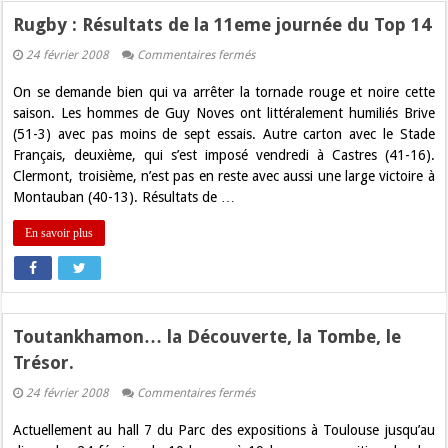
Rugby : Résultats de la 11eme journée du Top 14
sur
24 février 2008
Commentaires fermés
Rugby
:
On se demande bien qui va arrêter la tornade rouge et noire cette
Résultats
de
saison. Les hommes de Guy Noves ont littéralement humiliés Brive
la
(51-3) avec pas moins de sept essais. Autre carton avec le Stade
11eme
journée
Français, deuxième, qui s’est imposé vendredi à Castres (41-16).
du
Clermont, troisième, n’est pas en reste avec aussi une large victoire à
Top
14
Montauban (40-13). Résultats de …
En savoir plus
Toutankhamon… la Découverte, la Tombe, le
Trésor.
sur
24 février 2008
Commentaires fermés
Toutankhamon…
la
Actuellement au hall 7 du Parc des expositions à Toulouse jusqu’au
Découverte,