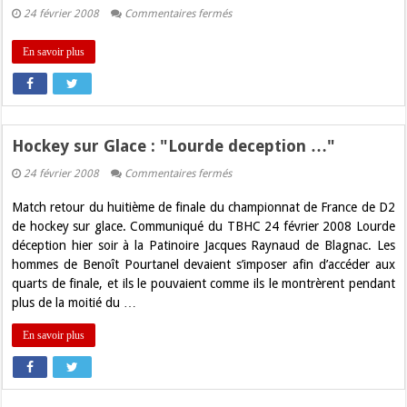
sur
24 février 2008
Commentaires fermés
Toulouse
Handball
gagne
En savoir plus
à
Villefranche
22
à
30
Hockey sur Glace : "Lourde deception …"
sur
24 février 2008
Commentaires fermés
Hockey
sur
Match retour du huitième de finale du championnat de France de D2
Glace
:
de hockey sur glace. Communiqué du TBHC 24 février 2008 Lourde
"Lourde
déception hier soir à la Patinoire Jacques Raynaud de Blagnac. Les
deception
…"
hommes de Benoît Pourtanel devaient s’imposer afin d’accéder aux
quarts de finale, et ils le pouvaient comme ils le montrèrent pendant
plus de la moitié du …
En savoir plus