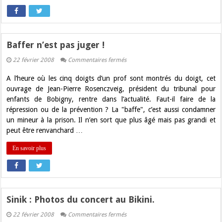
Baffer n’est pas juger !
sur
22 février 2008
Commentaires fermés
Baffer
n’est
A l’heure où les cinq doigts d’un prof sont montrés du doigt, cet
pas
juger
ouvrage de Jean-Pierre Rosenczveig, président du tribunal pour
!
enfants de Bobigny, rentre dans l’actualité. Faut-il faire de la
répression ou de la prévention ? La "baffe", c’est aussi condamner
un mineur à la prison. Il n’en sort que plus âgé mais pas grandi et
peut être renvanchard …
En savoir plus
Sinik : Photos du concert au Bikini.
sur
22 février 2008
Commentaires fermés
Sinik