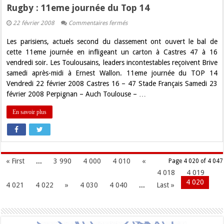
Rugby : 11eme journée du Top 14
sur
22 février 2008
Commentaires fermés
Rugby
:
Les parisiens, actuels second du classement ont ouvert le bal de
11eme
journée
cette 11eme journée en infligeant un carton à Castres 47 à 16
du
vendredi soir. Les Toulousains, leaders incontestables reçoivent Brive
Top
14
samedi après-midi à Ernest Wallon. 11eme journée du TOP 14
Vendredi 22 février 2008 Castres 16 – 47 Stade Français Samedi 23
février 2008 Perpignan – Auch Toulouse – …
En savoir plus
« First
...
3 990
4 000
4 010
«
Page 4 020 of 4 047
4 018
4 019
4 020
4 021
4 022
»
4 030
4 040
...
Last »