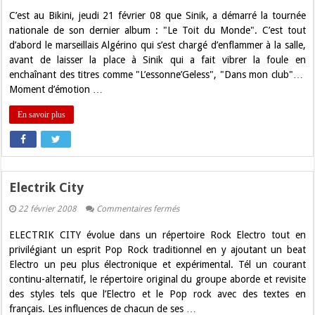
:
C’est au Bikini, jeudi 21 février 08 que Sinik, a démarré la tournée
Photos
du
nationale de son dernier album : "Le Toit du Monde". C’est tout
concert
d’abord le marseillais Algérino qui s’est chargé d’enflammer à la salle,
au
Bikini.
avant de laisser la place à Sinik qui a fait vibrer la foule en
enchaînant des titres comme "L’essonne’Geless", "Dans mon club"…
Moment d’émotion …
En savoir plus
Electrik City
sur
22 février 2008
Commentaires fermés
Electrik
City
ELECTRIK CITY évolue dans un répertoire Rock Electro tout en
privilégiant un esprit Pop Rock traditionnel en y ajoutant un beat
Electro un peu plus électronique et expérimental. Tél un courant
continu-alternatif, le répertoire original du groupe aborde et revisite
des styles tels que l’Electro et le Pop rock avec des textes en
français. Les influences de chacun de ses …