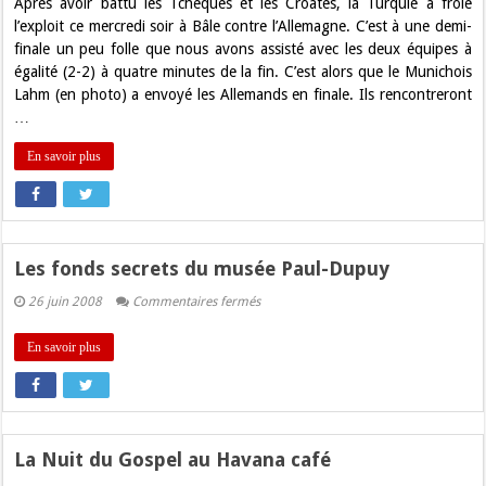
Après avoir battu les Tchèques et les Croates, la Turquie a frôlé
:
l’Allemagne
l’exploit ce mercredi soir à Bâle contre l’Allemagne. C’est à une demi-
est
finale un peu folle que nous avons assisté avec les deux équipes à
en
finale
égalité (2-2) à quatre minutes de la fin. C’est alors que le Munichois
!
Lahm (en photo) a envoyé les Allemands en finale. Ils rencontreront
…
En savoir plus
Les fonds secrets du musée Paul-Dupuy
sur
26 juin 2008
Commentaires fermés
Les
fonds
secrets
En savoir plus
du
musée
Paul-
Dupuy
La Nuit du Gospel au Havana café