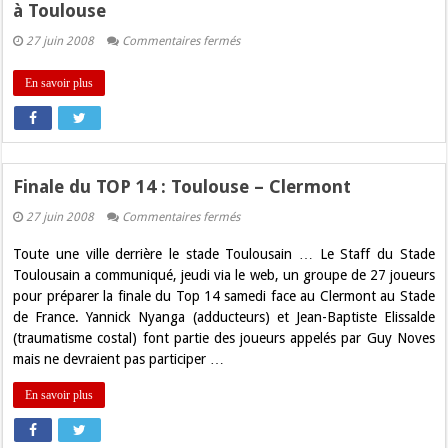
à Toulouse
sur
27 juin 2008
Commentaires fermés
Rugby
à
XIII
En savoir plus
:
France
Angleterre
le
27
Juin
2008
Finale du TOP 14 : Toulouse – Clermont
à
Toulouse
sur
27 juin 2008
Commentaires fermés
Finale
du
Toute une ville derrière le stade Toulousain … Le Staff du Stade
TOP
14
Toulousain a communiqué, jeudi via le web, un groupe de 27 joueurs
:
pour préparer la finale du Top 14 samedi face au Clermont au Stade
Toulouse
–
de France. Yannick Nyanga (adducteurs) et Jean-Baptiste Elissalde
Clermont
(traumatisme costal) font partie des joueurs appelés par Guy Noves
mais ne devraient pas participer …
En savoir plus