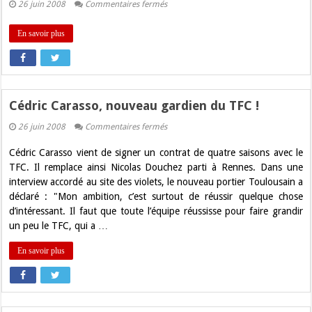
sur
26 juin 2008
Commentaires fermés
La
Nuit
du
En savoir plus
Gospel
au
Havana
café
Cédric Carasso, nouveau gardien du TFC !
sur
26 juin 2008
Commentaires fermés
Cédric
Carasso,
Cédric Carasso vient de signer un contrat de quatre saisons avec le
nouveau
gardien
TFC. Il remplace ainsi Nicolas Douchez parti à Rennes. Dans une
du
interview accordé au site des violets, le nouveau portier Toulousain a
TFC
!
déclaré : "Mon ambition, c’est surtout de réussir quelque chose
d’intéressant. Il faut que toute l’équipe réussisse pour faire grandir
un peu le TFC, qui a …
En savoir plus