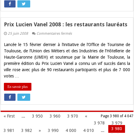
Prix Lucien Vanel 2008 : les restaurants lauréats
sur
25 juin 2008
Commentaires fermés
Prix
Lucien
Lancée le 15 février dernier à l’initiative de l’Office de Tourisme de
Vanel
2008
Toulouse, de l’Union des Métiers et des Industries de l’Hôtellerie de
:
Haute-Garonne (UMIH) et soutenue par la Mairie de Toulouse, la
les
restaurants
première édition du Prix Lucien Vanel a connu un vif succès dans la
lauréats
ville rose avec plus de 90 restaurants participants et plus de 7 000
votes …
En savoir plus
« First
...
3 950
3 960
3 970
«
Page 3 980 of 4 047
3 978
3 979
3 980
3 981
3 982
»
3 990
4 000
4 010
...