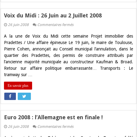
Voix du Midi : 26 Juin au 2 Juillet 2008
sur
26 juin 2008
Commentaires fermés
Voix
du
A la une de Voix du Midi cette semaine Projet immobilier des
Midi
:
Pradettes / Une affaire épineuse Le 19 juin, le maire de Toulouse,
26
Pierre Cohen, annonçait au Conseil municipal l’annulation, dans le
Juin
au
quartier des Pradettes, des permis de construire attribués par
2
l’ancienne majorité municipale au constructeur Kaufman & Broad.
Juillet
2008
Retour sur affaire politique embarrassante… Transports : Le
tramway sur …
En savoir plus
Euro 2008 : l’Allemagne est en finale !
sur
26 juin 2008
Commentaires fermés
Euro
2008