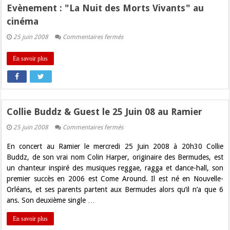
Evènement : "La Nuit des Morts Vivants" au
cinéma
sur
25 juin 2008
Commentaires fermés
Evènement
:
"La
En savoir plus
Nuit
des
Morts
Vivants"
au
cinéma
Collie Buddz & Guest le 25 Juin 08 au Ramier
sur
25 juin 2008
Commentaires fermés
Collie
Buddz
En concert au Ramier le mercredi 25 Juin 2008 à 20h30 Collie
&
Guest
Buddz, de son vrai nom Colin Harper, originaire des Bermudes, est
le
un chanteur inspiré des musiques reggae, ragga et dance-hall, son
25
Juin
premier succès en 2006 est Come Around. Il est né en Nouvelle-
08
Orléans, et ses parents partent aux Bermudes alors qu’il n’a que 6
au
Ramier
ans. Son deuxième single …
En savoir plus