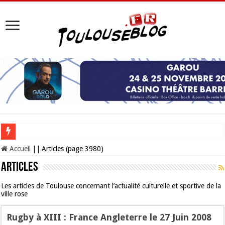
Les Nocturnes de la Cité de l’espace 2026 : l’événement incontournable de l’é
Accueil
||
Articles (page 3980)
Articles
Les articles de Toulouse concernant l’actualité culturelle et sportive de la
ville rose
Rugby à XIII : France Angleterre le 27 Juin 2008