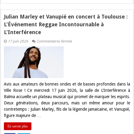
Julian Marley et Vanupié en concert à Toulouse :
L’Événement Reggae Incontournable à
L’Interférence
sur
17 juin 2026
Commentaires fermés
Julian
Marley
et
Vanupié
en
concert
à
Toulouse
:
L’Événement
Avis aux amateurs de bonnes ondes et de basses profondes dans la
Reggae
Ville Rose ! Ce mercredi 17 juin 2026, la salle de L’Interférence à
Incontournable
à
Balma accueille un plateau musical qui promet de marquer les esprits.
L’Interférence
Deux générations, deux parcours, mais un même amour pour le
contretemps : Julian Marley, fils de la légende jamaïcaine, et Vanupié,
figure majeure de …
En savoir plus