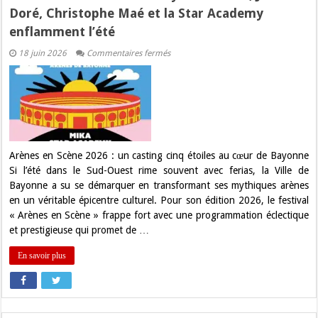
Doré, Christophe Maé et la Star Academy
enflamment l’été
sur
18 juin 2026
Commentaires fermés
Arènes
en
Scène
2026
à
Bayonne
:
Mika,
Julien
Doré,
Arènes en Scène 2026 : un casting cinq étoiles au cœur de Bayonne
Christophe
Si l’été dans le Sud-Ouest rime souvent avec ferias, la Ville de
Maé
et
Bayonne a su se démarquer en transformant ses mythiques arènes
la
en un véritable épicentre culturel. Pour son édition 2026, le festival
Star
Academy
« Arènes en Scène » frappe fort avec une programmation éclectique
enflamment
et prestigieuse qui promet de …
l’été
En savoir plus