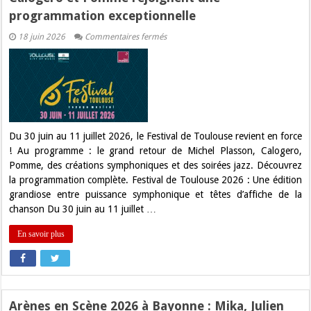
programmation exceptionnelle
sur
18 juin 2026
Commentaires fermés
Festival
de
Toulouse
2026
:
Michel
Plasson,
Calogero
et
Pomme
Du 30 juin au 11 juillet 2026, le Festival de Toulouse revient en force
rejoignent
! Au programme : le grand retour de Michel Plasson, Calogero,
une
programmation
Pomme, des créations symphoniques et des soirées jazz. Découvrez
exceptionnelle
la programmation complète. Festival de Toulouse 2026 : Une édition
grandiose entre puissance symphonique et têtes d’affiche de la
chanson Du 30 juin au 11 juillet …
En savoir plus
Arènes en Scène 2026 à Bayonne : Mika, Julien