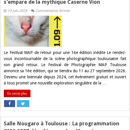
s’empare de la mythique Caserne Vion
sur
19 juin 2026
Commentaires fermés
Festival
MAP
Toulouse
2026
:
La
photographie
s’empare
de
la
Le Festival MAP de retour pour une 16e édition inédite Le rendez-
mythique
vous incontournable de la scène photographique toulousaine fait
Caserne
Vion
son grand retour. Le Festival de Photographie MAP Toulouse
annonce sa 16e édition, qui se tiendra du 11 au 27 septembre 2026.
Devenu une biennale depuis 2024, cet événement gratuit et ouvert
à tous promet une nouvelle exploration singulière de la …
En savoir plus
Salle Nougaro à Toulouse : La programmation