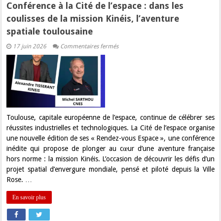
Conférence à la Cité de l’espace : dans les
coulisses de la mission Kinéis, l’aventure
spatiale toulousaine
sur
17 juin 2026
Commentaires fermés
Conférence
à
la
Cité
de
l’espace
:
dans
les
coulisses
Toulouse, capitale européenne de l’espace, continue de célébrer ses
de
réussites industrielles et technologiques. La Cité de l’espace organise
la
mission
une nouvelle édition de ses « Rendez-vous Espace », une conférence
Kinéis,
inédite qui propose de plonger au cœur d’une aventure française
l’aventure
spatiale
hors norme : la mission Kinéis. L’occasion de découvrir les défis d’un
toulousaine
projet spatial d’envergure mondiale, pensé et piloté depuis la Ville
Rose. …
En savoir plus