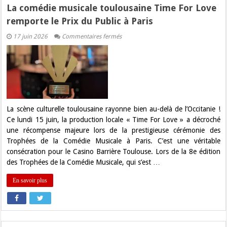
La comédie musicale toulousaine Time For Love
remporte le Prix du Public à Paris
sur
17 juin 2026
Commentaires fermés
La
comédie
musicale
toulousaine
Time
For
Love
remporte
le
Prix
La scène culturelle toulousaine rayonne bien au-delà de l’Occitanie !
du
Ce lundi 15 juin, la production locale « Time For Love » a décroché
Public
à
une récompense majeure lors de la prestigieuse cérémonie des
Paris
Trophées de la Comédie Musicale à Paris. C’est une véritable
consécration pour le Casino Barrière Toulouse. Lors de la 8e édition
des Trophées de la Comédie Musicale, qui s’est …
En savoir plus