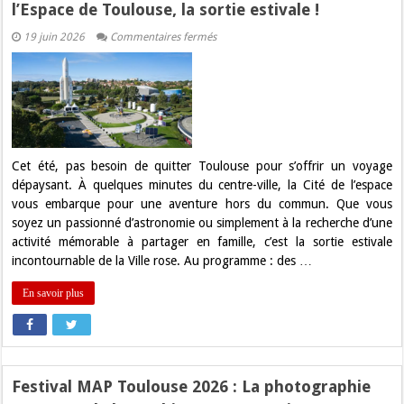
l’Espace de Toulouse, la sortie estivale !
sur
19 juin 2026
Commentaires fermés
Concours
:
Gagnez
vos
places
pour
la
Cité
de
l’Espace
Cet été, pas besoin de quitter Toulouse pour s’offrir un voyage
de
dépaysant. À quelques minutes du centre-ville, la Cité de l’espace
Toulouse,
la
vous embarque pour une aventure hors du commun. Que vous
sortie
soyez un passionné d’astronomie ou simplement à la recherche d’une
estivale
!
activité mémorable à partager en famille, c’est la sortie estivale
incontournable de la Ville rose. Au programme : des …
En savoir plus
Festival MAP Toulouse 2026 : La photographie