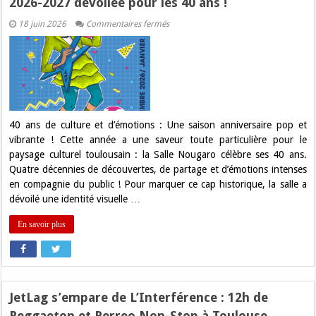
2026-2027 dévoilée pour les 40 ans !
sur
18 juin 2026
Commentaires fermés
Salle
Nougaro
à
Toulouse
:
La
programmation
2026-
2027
dévoilée
40 ans de culture et d’émotions : Une saison anniversaire pop et
pour
vibrante ! Cette année a une saveur toute particulière pour le
les
40
paysage culturel toulousain : la Salle Nougaro célèbre ses 40 ans.
ans
Quatre décennies de découvertes, de partage et d’émotions intenses
!
en compagnie du public ! Pour marquer ce cap historique, la salle a
dévoilé une identité visuelle …
En savoir plus
JetLag s’empare de L’Interférence : 12h de
Reggaeton et Perreo Non-Stop à Toulouse