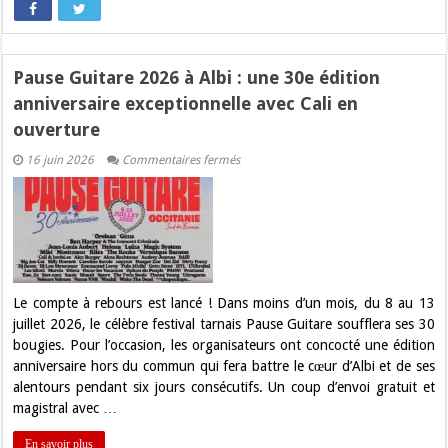
Pause Guitare 2026 à Albi : une 30e édition
anniversaire exceptionnelle avec Cali en
ouverture
sur
16 juin 2026
Commentaires fermés
Pause
Guitare
2026
à
Albi
:
une
30e
édition
anniversaire
Le compte à rebours est lancé ! Dans moins d’un mois, du 8 au 13
exceptionnelle
juillet 2026, le célèbre festival tarnais Pause Guitare soufflera ses 30
avec
Cali
bougies. Pour l’occasion, les organisateurs ont concocté une édition
en
anniversaire hors du commun qui fera battre le cœur d’Albi et de ses
ouverture
alentours pendant six jours consécutifs. Un coup d’envoi gratuit et
magistral avec …
En savoir plus