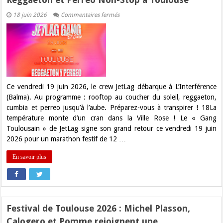
sur
18 juin 2026
Commentaires fermés
JetLag
s’empare
de
L’Interférence
:
12h
de
Reggaeton
et
Perreo
Ce vendredi 19 juin 2026, le crew JetLag débarque à L’Interférence
Non-
(Balma). Au programme : rooftop au coucher du soleil, reggaeton,
Stop
à
cumbia et perreo jusqu’à l’aube. Préparez-vous à transpirer ! 18La
Toulouse
température monte d’un cran dans la Ville Rose ! Le « Gang
Toulousain » de JetLag signe son grand retour ce vendredi 19 juin
2026 pour un marathon festif de 12 …
En savoir plus
Festival de Toulouse 2026 : Michel Plasson,
Calogero et Pomme rejoignent une