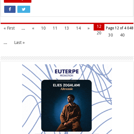
12
« First
...
«
10
11
13
14
»
Page 12 of 4 048
20
30
40
...
Last »