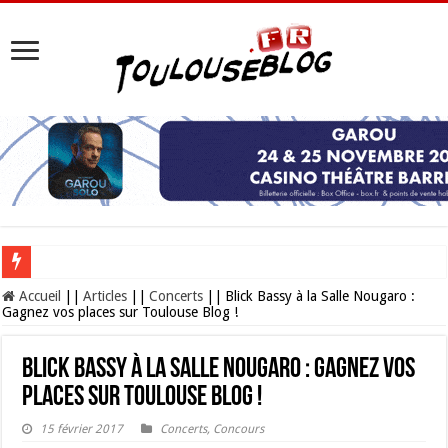
Les Nocturnes de la Cité de l’espace 2026 : l’événement incontournable de l’é
Accueil
||
Articles
||
Concerts
||
Blick Bassy à la Salle Nougaro :
Gagnez vos places sur Toulouse Blog !
Blick Bassy à la Salle Nougaro : Gagnez vos
places sur Toulouse Blog !
15 février 2017
Concerts
,
Concours