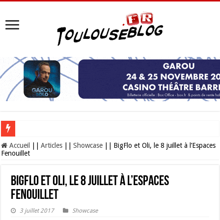
Les Nocturnes de la Cité de l’espace 2026 : l’événement incontournable de l’é
Accueil
||
Articles
||
Showcase
||
BigFlo et Oli, le 8 juillet à l’Espaces
Fenouillet
BigFlo et Oli, le 8 juillet à l’Espaces
Fenouillet
3 juillet 2017
Showcase