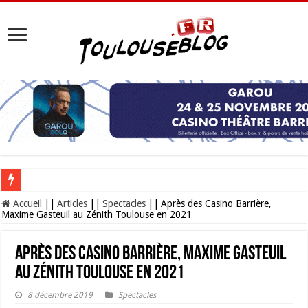
Les Nocturnes de la Cité de l’espace 2026 : l’événement incontournable de l’é
Accueil
||
Articles
||
Spectacles
||
Après des Casino Barrière,
Maxime Gasteuil au Zénith Toulouse en 2021
Après des Casino Barrière, Maxime Gasteuil
au Zénith Toulouse en 2021
8 décembre 2019
Spectacles