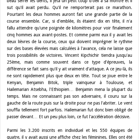
beau serrer les dents, il jeta un petit coup d'oeil à sa montre et il
sut qu'il avait perdu. Qu'il ne remporterait pas ce marathon.
Pourtant les deux hommes auront fait une grande partie de la
course ensemble. Car, si d'emblée, ils étaient dix en tête, il n'a
fallu attendre qu'une poignée de kilomètres pour voir finalement
cinq hommes aux avant-postes. Et comme parmi eux il y avait les
deux lièvres de la course, ceux qui doivent imprégner le rythme
sur des bases élevées mais calculées à l'avance, cela ne laisse que
trois possibilités de victoires. Vincent Kipchichir tiendra jusqu'au
25ème, mais comme souvent dans ce type d'épreuves, la
différence se fait sans qu'il y ait vraiment d'attaque. A ce jeu-là, ils
ne sont rapidement plus que deux en tête. Tout se joue entre le
Kenyan, Benjamin Bitok, triple vainqueur à Toulouse, et
Hailemarian Atsebha, l'Ethiopien… Benjamin mena la plupart du
temps. Mais ne connaissant pas son adversaire, il couru sur la
gauche de la route puis sur la droite pour ne pas l'abriter. Le vent
souffla tellement fort parfois. Hailemarian fut donc bien obligé de
passer devant… Et un peu plus loin, ce fut l'accélération décisive.
Parmi les 3.200 inscrits en individuel et les 550 équipes de
quatre, il y avait aussi une affiche chez les féminines. Elles ont été