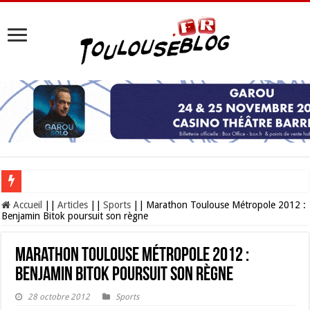
Les Nocturnes de la Cité de l’espace 2026 : l’événement incontournable de l’é
Accueil
||
Articles
||
Sports
||
Marathon Toulouse Métropole 2012 :
Benjamin Bitok poursuit son règne
Marathon Toulouse Métropole 2012 :
Benjamin Bitok poursuit son règne
28 octobre 2012
Sports