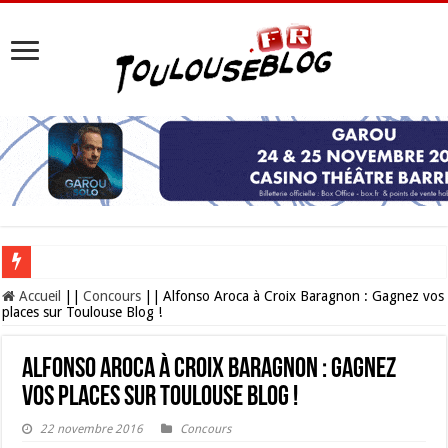
Les Nocturnes de la Cité de l’espace 2026 : l’événement incontournable de l’é
Accueil
||
Concours
||
Alfonso Aroca à Croix Baragnon : Gagnez vos
places sur Toulouse Blog !
Alfonso Aroca à Croix Baragnon : Gagnez
vos places sur Toulouse Blog !
22 novembre 2016
Concours