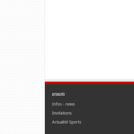
Actualités
Infos - news
Invitations
Actualité Sports