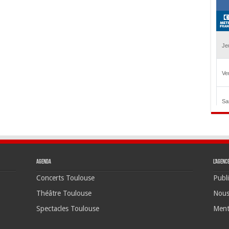
Agenda
L’agenc
Concerts Toulouse
Publi
Théâtre Toulouse
Nous
Spectacles Toulouse
Ment