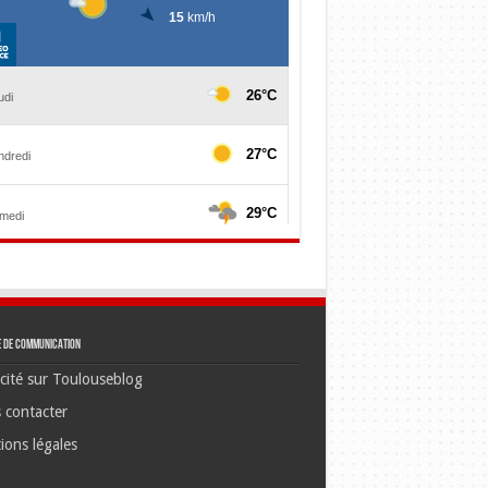
e de communication
cité sur Toulouseblog
 contacter
ions légales