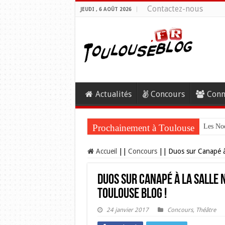
Contactez-nous
JEUDI , 6 AOÛT 2026
Actualités
Concours
Conn
Prochainement à Toulouse
Les Noc
Accueil
||
Concours
||
Duos sur Canapé à
Duos sur Canapé à la Salle 
Toulouse Blog !
24 janvier 2017
Concours
,
Théâtre