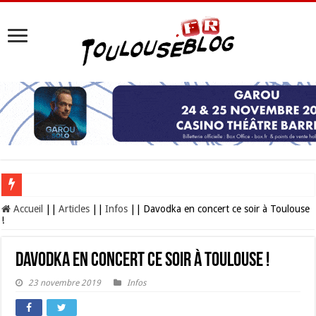
Les Nocturnes de la Cité de l’espace 2026 : l’événement incontournable de l’é
Accueil
||
Articles
||
Infos
||
Davodka en concert ce soir à Toulouse
!
Davodka en concert ce soir à Toulouse !
23 novembre 2019
Infos