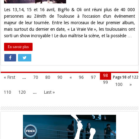
Zénith
de
Les 13,14, 15 et 16 avril, BigFlo & Oli ont réuni plus de 40 000
Toulouse
personnes au Zénith de Toulouse à l’occasion d’un événement
majeur de leur tournée. Entre les morceaux de leur premier album,
mais surtout du dernier en date, « La Vraie Vie », les toulousains ont
sorti un show incroyable ! Le duo maîtrise la scène, et la possède …
En savoir plus
98
« First
...
70
80
90
«
96
97
Page 98 of 122
99
100
»
110
120
...
Last »