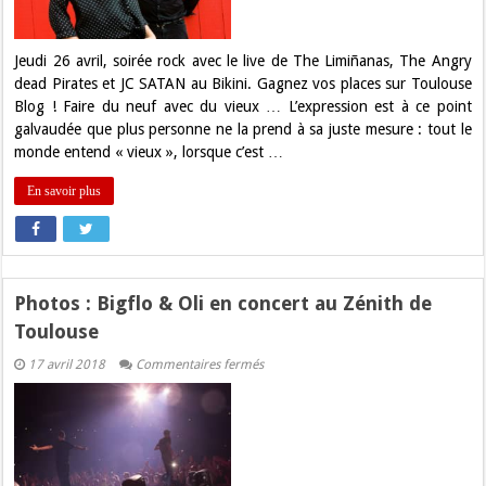
The
Limiñanas
au
Bikini
Jeudi 26 avril, soirée rock avec le live de The Limiñanas, The Angry
!
dead Pirates et JC SATAN au Bikini. Gagnez vos places sur Toulouse
Blog ! Faire du neuf avec du vieux … L’expression est à ce point
galvaudée que plus personne ne la prend à sa juste mesure : tout le
monde entend « vieux », lorsque c’est …
En savoir plus
Photos : Bigflo & Oli en concert au Zénith de
Toulouse
sur
17 avril 2018
Commentaires fermés
Photos
:
Bigflo
&
Oli
en
concert
au