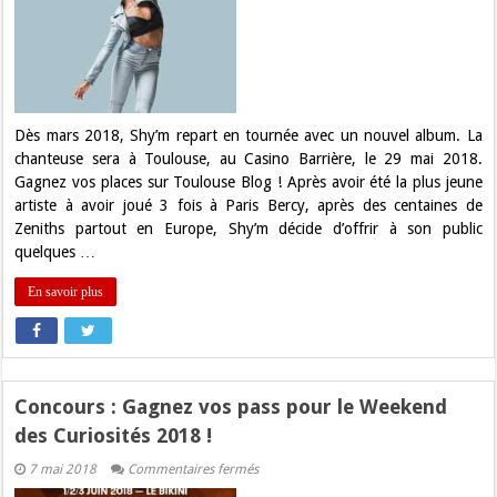
:
Gagnez
vos
places
pour
Shy’m
au
Casino
Barrière
Dès mars 2018, Shy’m repart en tournée avec un nouvel album. La
Toulouse
chanteuse sera à Toulouse, au Casino Barrière, le 29 mai 2018.
!
Gagnez vos places sur Toulouse Blog ! Après avoir été la plus jeune
artiste à avoir joué 3 fois à Paris Bercy, après des centaines de
Zeniths partout en Europe, Shy’m décide d’offrir à son public
quelques …
En savoir plus
Concours : Gagnez vos pass pour le Weekend
des Curiosités 2018 !
sur
7 mai 2018
Commentaires fermés
Concours