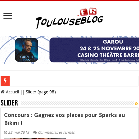
Les Nocturnes de la Cité de l’espace 2026 : l’événement incontournable de l’é
Accueil
||
Slider (page 98)
Slider
Concours : Gagnez vos places pour Sparks au
Bikini !
sur
22 mai 2018
Commentaires fermés
Concours