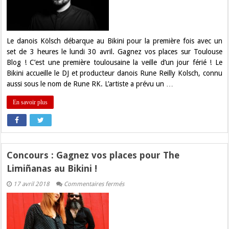
places
pour
Kölsch
au
Bikini
!
Le danois Kölsch débarque au Bikini pour la première fois avec un
set de 3 heures le lundi 30 avril. Gagnez vos places sur Toulouse
Blog ! C’est une première toulousaine la veille d’un jour férié ! Le
Bikini accueille le DJ et producteur danois Rune Reilly Kolsch, connu
aussi sous le nom de Rune RK. L’artiste a prévu un …
En savoir plus
Concours : Gagnez vos places pour The
Limiñanas au Bikini !
sur
17 avril 2018
Commentaires fermés
Concours
:
Gagnez
vos
places
pour