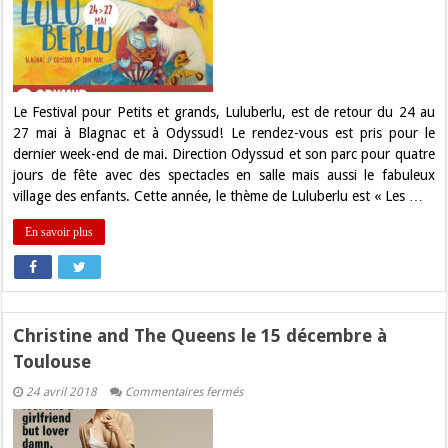
Luluberlu
est
de
retour
en
mai
à
Blagnac
Le Festival pour Petits et grands, Luluberlu, est de retour du 24 au
27 mai à Blagnac et à Odyssud! Le rendez-vous est pris pour le
dernier week-end de mai. Direction Odyssud et son parc pour quatre
jours de fête avec des spectacles en salle mais aussi le fabuleux
village des enfants. Cette année, le thème de Luluberlu est « Les …
En savoir plus
Christine and The Queens le 15 décembre à
Toulouse
sur
24 avril 2018
Commentaires fermés
Christine
and
The
Queens