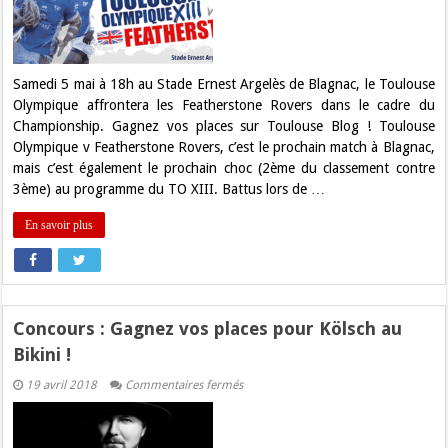
places
pour
TO
XIII
–
Featherstone
Samedi 5 mai à 18h au Stade Ernest Argelès de Blagnac, le Toulouse
!
Olympique affrontera les Featherstone Rovers dans le cadre du
Championship. Gagnez vos places sur Toulouse Blog ! Toulouse
Olympique v Featherstone Rovers, c’est le prochain match à Blagnac,
mais c’est également le prochain choc (2ème du classement contre
3ème) au programme du TO XIII. Battus lors de …
En savoir plus
Concours : Gagnez vos places pour Kölsch au
Bikini !
sur
19 avril 2018
Commentaires fermés
Concours
:
Gagnez
vos