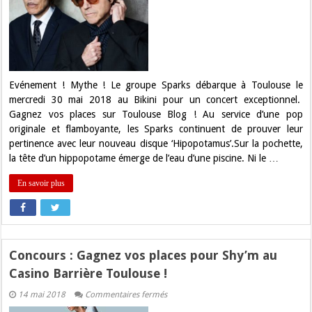
:
Gagnez
vos
places
pour
Sparks
au
Bikini
!
Evénement ! Mythe ! Le groupe Sparks débarque à Toulouse le
mercredi 30 mai 2018 au Bikini pour un concert exceptionnel.
Gagnez vos places sur Toulouse Blog ! Au service d’une pop
originale et flamboyante, les Sparks continuent de prouver leur
pertinence avec leur nouveau disque ‘Hipopotamus’.Sur la pochette,
la tête d’un hippopotame émerge de l’eau d’une piscine. Ni le …
En savoir plus
Concours : Gagnez vos places pour Shy’m au
Casino Barrière Toulouse !
sur
14 mai 2018
Commentaires fermés
Concours