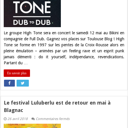
Gagnez
vos
places
pour
High
Tone
au
Bikini
Le groupe High Tone sera en concert le samedi 12 mai au Bikini en
!
compagnie de Full Dub. Gagnez vos places sur Toulouse Blog ! High
Tone se forme en 1997 sur les pentes de la Croix-Rousse alors en
pleine émulation – animées par un feeling rave et un esprit punk
jamais démenti : do it yourself, indépendance, revendications.
Partant du …
En savoir plus
Le festival Luluberlu est de retour en mai à
Blagnac
sur
26 avril 2018
Commentaires fermés
Le
festival