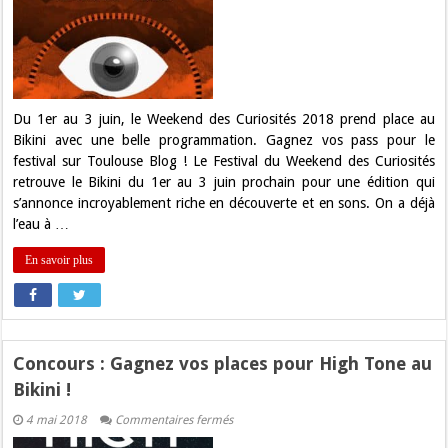
:
Gagnez
vos
pass
pour
le
Weekend
des
Curiosités
Du 1er au 3 juin, le Weekend des Curiosités 2018 prend place au
2018
Bikini avec une belle programmation. Gagnez vos pass pour le
!
festival sur Toulouse Blog ! Le Festival du Weekend des Curiosités
retrouve le Bikini du 1er au 3 juin prochain pour une édition qui
s’annonce incroyablement riche en découverte et en sons. On a déjà
l’eau à …
En savoir plus
Concours : Gagnez vos places pour High Tone au
Bikini !
sur
4 mai 2018
Commentaires fermés
Concours
: