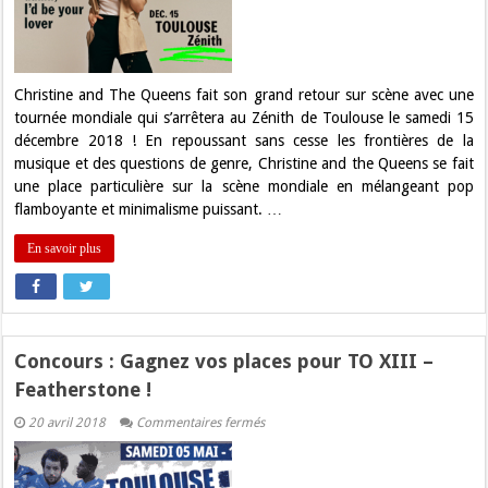
le
15
décembre
à
Toulouse
Christine and The Queens fait son grand retour sur scène avec une
tournée mondiale qui s’arrêtera au Zénith de Toulouse le samedi 15
décembre 2018 ! En repoussant sans cesse les frontières de la
musique et des questions de genre, Christine and the Queens se fait
une place particulière sur la scène mondiale en mélangeant pop
flamboyante et minimalisme puissant. …
En savoir plus
Concours : Gagnez vos places pour TO XIII –
Featherstone !
sur
20 avril 2018
Commentaires fermés
Concours
:
Gagnez
vos