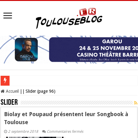
Les Nocturnes de la Cité de l’espace 2026 : l’événement incontournable de l’é
Accueil
||
Slider (page 96)
Slider
Biolay et Poupaud présentent leur Songbook à
Toulouse
sur
2 septembre 2018
Commentaires fermés
Biolay