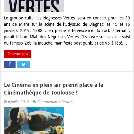
à
Odyssud
Le groupe culte, les Negresses Vertes, sera en concert pour les 30
ans de Mlah! sur la scène de l’Odyssud de Blagnac les 15 et 16
janviers 2019. 1988 : en pleine effervescence du rock alternatif,
parait l’album Mlah des Négresses Vertes. Il s’ouvre sur La valse suivi
du fameux Zobi la mouche, manifeste post punk, et de Voilà l’été. …
En savoir plus
Le Cinéma en plein air prend place à la
Cinémathèque de Toulouse !
sur
6 juillet 2018
Commentaires fermés
Le
Cinéma
en
plein
air
prend
place