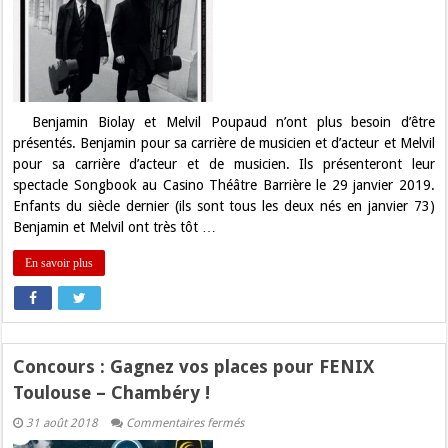
et
Poupaud
présentent
leur
Songbook
à
Toulouse
Benjamin Biolay et Melvil Poupaud n’ont plus besoin d’être
présentés. Benjamin pour sa carrière de musicien et d’acteur et Melvil
pour sa carrière d’acteur et de musicien. Ils présenteront leur
spectacle Songbook au Casino Théâtre Barrière le 29 janvier 2019.
Enfants du siècle dernier (ils sont tous les deux nés en janvier 73)
Benjamin et Melvil ont très tôt …
En savoir plus
Concours : Gagnez vos places pour FENIX
Toulouse – Chambéry !
sur
31 août 2018
Commentaires fermés
Concours