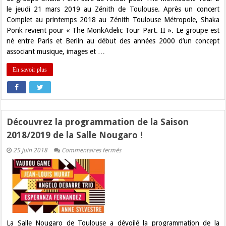
le jeudi 21 mars 2019 au Zénith de Toulouse. Après un concert
Complet au printemps 2018 au Zénith Toulouse Métropole, Shaka
Ponk revient pour « The MonkAdelic Tour Part. II ». Le groupe est
né entre Paris et Berlin au début des années 2000 d’un concept
associant musique, images et …
En savoir plus
Découvrez la programmation de la Saison
2018/2019 de la Salle Nougaro !
sur
25 juin 2018
Commentaires fermés
Découvrez
la
programmation
de
la
Saison
2018/2019
de
la
Salle
La Salle Nougaro de Toulouse a dévoilé la programmation de la