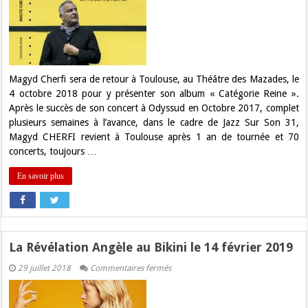
au
Théâtre
des
Mazades
en
octobre
prochain
Magyd Cherfi sera de retour à Toulouse, au Théâtre des Mazades, le
4 octobre 2018 pour y présenter son album « Catégorie Reine ».
Après le succès de son concert à Odyssud en Octobre 2017, complet
plusieurs semaines à l’avance, dans le cadre de Jazz Sur Son 31,
Magyd CHERFI revient à Toulouse après 1 an de tournée et 70
concerts, toujours …
En savoir plus
La Révélation Angèle au Bikini le 14 février 2019
sur
29 juillet 2018
Commentaires fermés
La
Révélation
Angèle
au