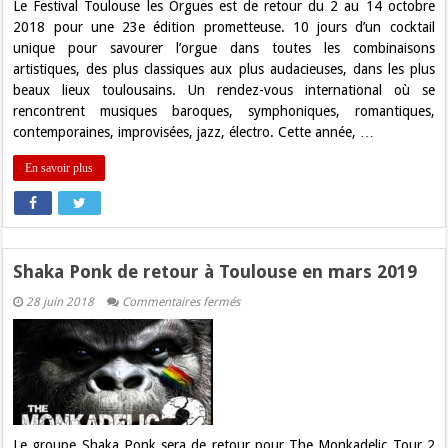
!
Le Festival Toulouse les Orgues est de retour du 2 au 14 octobre
2018 pour une 23e édition prometteuse. 10 jours d’un cocktail
unique pour savourer l’orgue dans toutes les combinaisons
artistiques, des plus classiques aux plus audacieuses, dans les plus
beaux lieux toulousains. Un rendez-vous international où se
rencontrent musiques baroques, symphoniques, romantiques,
contemporaines, improvisées, jazz, électro. Cette année, …
En savoir plus
Shaka Ponk de retour à Toulouse en mars 2019
sur
28 juin 2018
Commentaires fermés
Shaka
Ponk
de
retour
à
Toulouse
en
mars
2019
Le groupe Shaka Ponk sera de retour pour The Monkadelic Tour 2