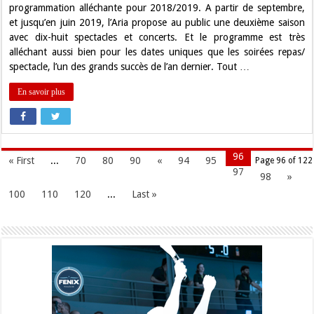
programmation alléchante pour 2018/2019. A partir de septembre,
et jusqu’en juin 2019, l’Aria propose au public une deuxième saison
avec dix-huit spectacles et concerts. Et le programme est très
alléchant aussi bien pour les dates uniques que les soirées repas/
spectacle, l’un des grands succès de l’an dernier. Tout …
En savoir plus
96
« First
...
70
80
90
«
94
95
Page 96 of 122
97
98
»
100
110
120
...
Last »