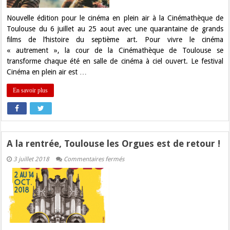
à
la
Cinémathèque
Nouvelle édition pour le cinéma en plein air à la Cinémathèque de
de
Toulouse du 6 juillet au 25 aout avec une quarantaine de grands
Toulouse
!
films de l’histoire du septième art. Pour vivre le cinéma
« autrement », la cour de la Cinémathèque de Toulouse se
transforme chaque été en salle de cinéma à ciel ouvert. Le festival
Cinéma en plein air est …
En savoir plus
A la rentrée, Toulouse les Orgues est de retour !
sur
3 juillet 2018
Commentaires fermés
A
la
rentrée,
Toulouse
les
Orgues
est
de
retour