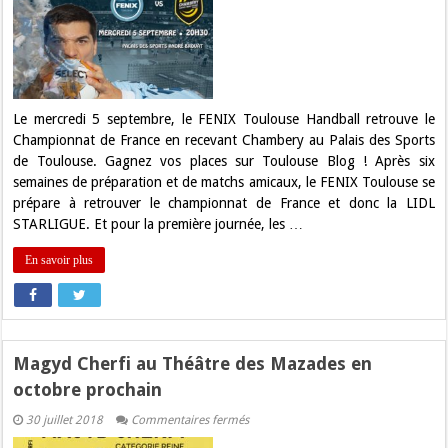
:
Gagnez
vos
places
pour
FENIX
Toulouse
–
Chambéry
Le mercredi 5 septembre, le FENIX Toulouse Handball retrouve le
!
Championnat de France en recevant Chambery au Palais des Sports
de Toulouse. Gagnez vos places sur Toulouse Blog ! Après six
semaines de préparation et de matchs amicaux, le FENIX Toulouse se
prépare à retrouver le championnat de France et donc la LIDL
STARLIGUE. Et pour la première journée, les …
En savoir plus
Magyd Cherfi au Théâtre des Mazades en
octobre prochain
sur
30 juillet 2018
Commentaires fermés
Magyd
Cherfi