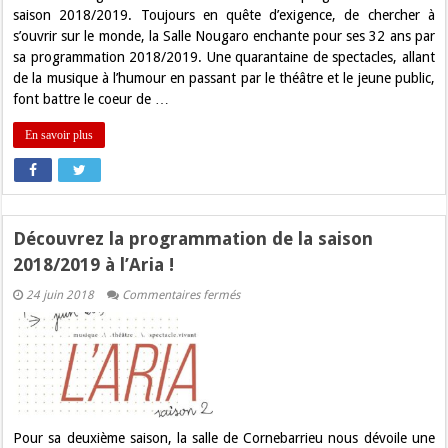
Nougaro
saison 2018/2019. Toujours en quête d’exigence, de chercher à
!
s’ouvrir sur le monde, la Salle Nougaro enchante pour ses 32 ans par
sa programmation 2018/2019. Une quarantaine de spectacles, allant
de la musique à l’humour en passant par le théâtre et le jeune public,
font battre le coeur de …
En savoir plus
Découvrez la programmation de la saison
2018/2019 à l’Aria !
sur
24 juin 2018
Commentaires fermés
Découvrez
la
programmation
de
la
saison
2018/2019
à
l’Aria
!
Pour sa deuxième saison, la salle de Cornebarrieu nous dévoile une