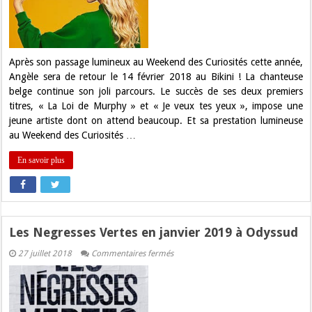
Bikini
le
14
février
2019
Après son passage lumineux au Weekend des Curiosités cette année,
Angèle sera de retour le 14 février 2018 au Bikini ! La chanteuse
belge continue son joli parcours. Le succès de ses deux premiers
titres, « La Loi de Murphy » et « Je veux tes yeux », impose une
jeune artiste dont on attend beaucoup. Et sa prestation lumineuse
au Weekend des Curiosités …
En savoir plus
Les Negresses Vertes en janvier 2019 à Odyssud
sur
27 juillet 2018
Commentaires fermés
Les
Negresses
Vertes
en
janvier
2019