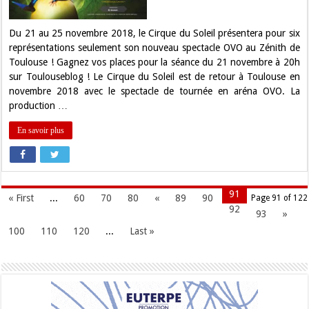
le
Cirque
du
Soleil
Du 21 au 25 novembre 2018, le Cirque du Soleil présentera pour six
à
représentations seulement son nouveau spectacle OVO au Zénith de
Toulouse
!
Toulouse ! Gagnez vos places pour la séance du 21 novembre à 20h
sur Toulouseblog ! Le Cirque du Soleil est de retour à Toulouse en
novembre 2018 avec le spectacle de tournée en aréna OVO. La
production …
En savoir plus
91
« First
...
60
70
80
«
89
90
Page 91 of 122
92
93
»
100
110
120
...
Last »