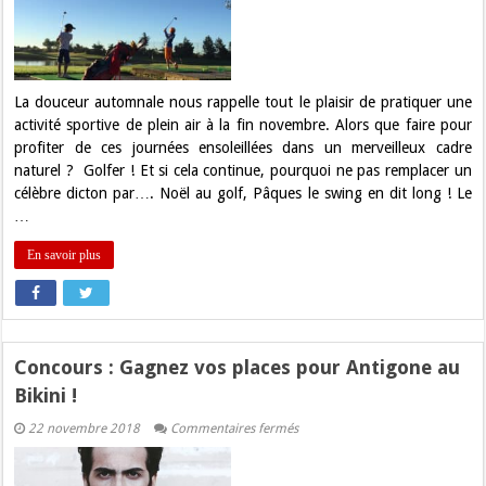
douceur
automnale
au
Golf
de
Seilh
!
La douceur automnale nous rappelle tout le plaisir de pratiquer une
activité sportive de plein air à la fin novembre. Alors que faire pour
profiter de ces journées ensoleillées dans un merveilleux cadre
naturel ? Golfer ! Et si cela continue, pourquoi ne pas remplacer un
célèbre dicton par…. Noël au golf, Pâques le swing en dit long ! Le
…
En savoir plus
Concours : Gagnez vos places pour Antigone au
Bikini !
sur
22 novembre 2018
Commentaires fermés
Concours
:
Gagnez