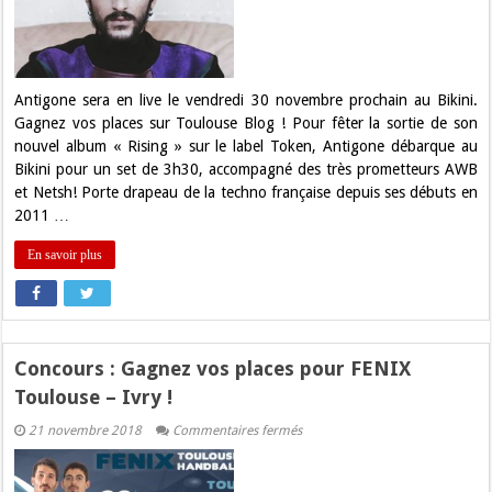
vos
places
pour
Antigone
au
Bikini
!
Antigone sera en live le vendredi 30 novembre prochain au Bikini.
Gagnez vos places sur Toulouse Blog ! Pour fêter la sortie de son
nouvel album « Rising » sur le label Token, Antigone débarque au
Bikini pour un set de 3h30, accompagné des très prometteurs AWB
et Netsh! Porte drapeau de la techno française depuis ses débuts en
2011 …
En savoir plus
Concours : Gagnez vos places pour FENIX
Toulouse – Ivry !
sur
21 novembre 2018
Commentaires fermés
Concours
:
Gagnez
vos