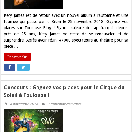
Kery
James
au
Bikini
Kery James est de retour avec un nouvel album à l’automne et une
!
tournée qui passe par le Bikini le 25 novembre 2018. Gagnez vos
places sur Toulouse Blog ! Figure majeure du rap français depuis
près de 25 ans, Kery James ne cesse de se renouveler et de
surprendre. Après avoir réuni 47000 spectateurs au théâtre pour sa
pièce …
En savoir plus
Concours : Gagnez vos places pour le Cirque du
Soleil à Toulouse !
sur
14 novembre 2018
Commentaires fermés
Concours
:
Gagnez
vos
places
pour