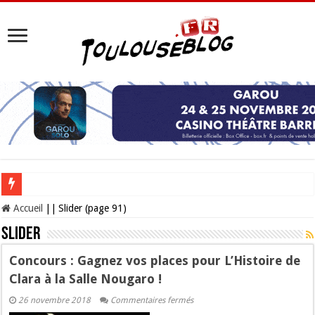
Les Nocturnes de la Cité de l’espace 2026 : l’événement incontournable de l’é
Accueil
||
Slider (page 91)
Slider
Concours : Gagnez vos places pour L’Histoire de
Clara à la Salle Nougaro !
sur
26 novembre 2018
Commentaires fermés
Concours