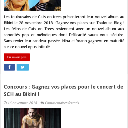
Cats
on
Trees
au
Les toulousains de Cats on trees présenteront leur nouvel album au
Bikini
Bikini le 28 novembre 2018. Gagnez vos places sur Toulouse Blog !
!
Les félins de Cats on Trees reviennent avec un nouvel album aux
sonorités pop et mélodiques dont l’efficacité saura vous séduire.
Sans renier leur candeur passée, Nina et Yoann gagnent en maturité
sur ce nouvel opus intitulé …
En savoir plus
Concours : Gagnez vos places pour le concert de
SCH au Bikini !
sur
16 novembre 2018
Commentaires fermés
Concours
:
Gagnez
vos
places
pour