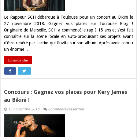
le
concert
de
SCH
Le Rappeur SCH débarque à Toulouse pour un concert au Bikini le
au
27 novembre 2018. Gagnez vos places sur Toulouse Blog !
Bikini
!
Originaire de Marseille, SCH a commencé le rap à 15 ans et s’est fait
connaître sur la scène locale en auto-produisant ses projets avant
d’être repéré par Lacrim qui l’invita sur son album. Après avoir connu
un énorme …
En savoir plus
Concours : Gagnez vos places pour Kery James
au Bikini !
sur
15 novembre 2018
Commentaires fermés
Concours
:
Gagnez
vos
places
pour