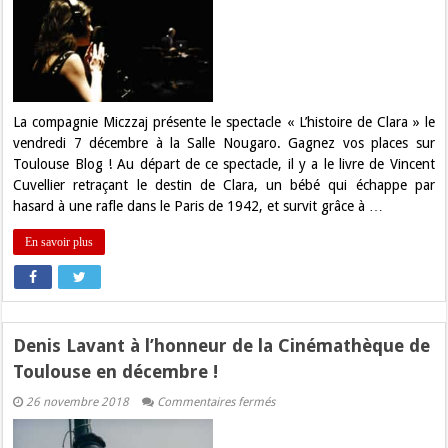
:
Gagnez
vos
places
pour
L’Histoire
de
Clara
à
La compagnie Miczzaj présente le spectacle « L’histoire de Clara » le
la
vendredi 7 décembre à la Salle Nougaro. Gagnez vos places sur
Salle
Nougaro
Toulouse Blog ! Au départ de ce spectacle, il y a le livre de Vincent
!
Cuvellier retraçant le destin de Clara, un bébé qui échappe par
hasard à une rafle dans le Paris de 1942, et survit grâce à …
En savoir plus
Denis Lavant à l’honneur de la Cinémathèque de
Toulouse en décembre !
sur
26 novembre 2018
Commentaires fermés
Denis
Lavant
à