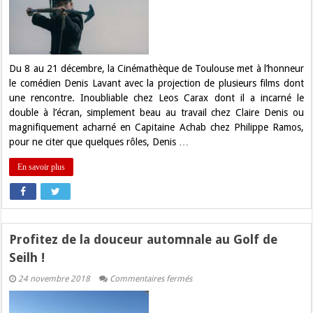
l’honneur
de
la
Cinémathèque
de
Toulouse
en
Du 8 au 21 décembre, la Cinémathèque de Toulouse met à l’honneur
décembre
le comédien Denis Lavant avec la projection de plusieurs films dont
!
une rencontre. Inoubliable chez Leos Carax dont il a incarné le
double à l’écran, simplement beau au travail chez Claire Denis ou
magnifiquement acharné en Capitaine Achab chez Philippe Ramos,
pour ne citer que quelques rôles, Denis …
En savoir plus
Profitez de la douceur automnale au Golf de
Seilh !
sur
24 novembre 2018
Commentaires fermés
Profitez
de
la