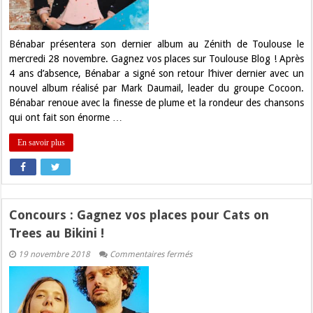
pour
Benabar
au
Zénith
de
Bénabar présentera son dernier album au Zénith de Toulouse le
Toulouse
mercredi 28 novembre. Gagnez vos places sur Toulouse Blog ! Après
!
4 ans d’absence, Bénabar a signé son retour l’hiver dernier avec un
nouvel album réalisé par Mark Daumail, leader du groupe Cocoon.
Bénabar renoue avec la finesse de plume et la rondeur des chansons
qui ont fait son énorme …
En savoir plus
Concours : Gagnez vos places pour Cats on
Trees au Bikini !
sur
19 novembre 2018
Commentaires fermés
Concours
:
Gagnez
vos
places
pour