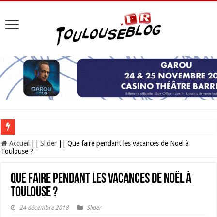
Les Nocturnes de la Cité de l’espace 2026 : l’événement incontournable de l’é
Accueil
||
Slider
||
Que faire pendant les vacances de Noël à
Toulouse ?
Que faire pendant les vacances de Noël à
Toulouse ?
24 décembre 2018
Slider