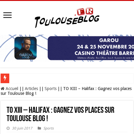
Les Nocturnes de la Cité de l’espace 2026 : l’événement incontournable de l’é
Accueil
||
Articles
||
Sports
||
TO XIII – Halifax : Gagnez vos places
sur Toulouse Blog !
TO XIII – Halifax : Gagnez vos places sur
Toulouse Blog !
30 juin 2017
Sports