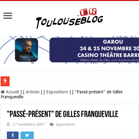
Les Nocturnes de la Cité de l’espace 2026 : l’événement incontournable de l’é
Accueil
||
Articles
||
Expositions
||
"Passé-présent" de Gilles
Franqueville
"Passé-présent" de Gilles Franqueville
27 novembre 2007
Expositions