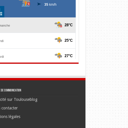
e de communication
cité sur Toulouseblog
 contacter
ions légales