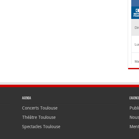
Agenda
L’agenc
Concerts Toulouse
Publi
Théâtre Toulouse
Nous
Spectacles Toulouse
Ment