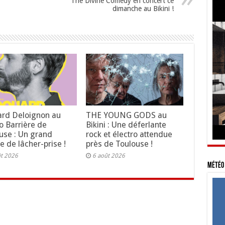
The Divine Comedy en concert ce
dimanche au Bikini !
rd Deloignon au
THE YOUNG GODS au
o Barrière de
Bikini : Une déferlante
use : Un grand
rock et électro attendue
e de lâcher-prise !
près de Toulouse !
ût 2026
6 août 2026
Météo 