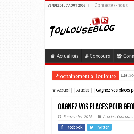
Contactez-nous
VENDREDI , 7 AOÛT 2026
Actualités
Concours
Conn
Prochainement à Toulouse
Les Noc
Accueil
||
Articles
||
Gagnez vos places 
Gagnez vos places pour Geo
5 novembre 2016
Articles
,
Concours
,
Facebook
Twitter