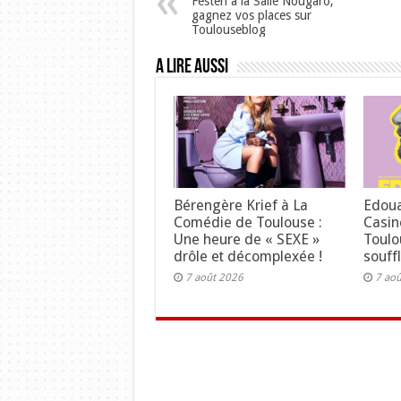
Festen à la Salle Nougaro,
gagnez vos places sur
Toulouseblog
A lire aussi
Bérengère Krief à La
Edoua
Comédie de Toulouse :
Casin
Une heure de « SEXE »
Toulo
drôle et décomplexée !
souffl
7 août 2026
7 ao