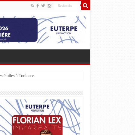
s étoiles à Toulouse