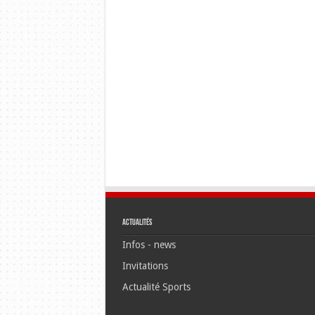
Actualités
Infos - news
Invitations
Actualité Sports