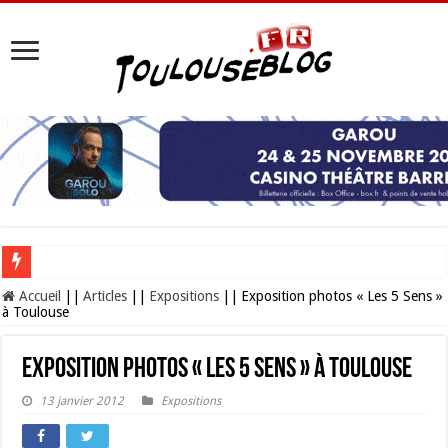
Les Nocturnes de la Cité de l’espace 2026 : l’événement incontournable de l’é
Accueil
||
Articles
||
Expositions
||
Exposition photos « Les 5 Sens »
à Toulouse
Exposition photos « Les 5 Sens » à Toulouse
13 janvier 2012
Expositions