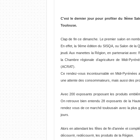
C'est le dernier jour pour profiter du 9ème Sa
Toulouse.
Clap de fin ce dimanche. Le premier salon en nombr
En effet, la 9ème édition du SISQA, ou Salon de la Q
jeudi. Aux manettes la Région, en partenariat avec l
la Chambre régionale d’agriculture de Midi-Pyrén
(ACRAT).
Ce rendez-vous incontournable en Midi-Pyrénées aut
une attente des consommateurs, mais aussi des prod
Avec 200 exposants proposant les produits emblém
On retrouve bien entendu 28 exposants de la Haute 
rendez vous de ce marché toulousain avec la plus g
jours.
Alors en attendant les fêtes de fin d'année et compl
découvrir, redécouvrir, les produits de la Région.