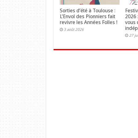
Sorties d’été à Toulouse :
Festi
L’Envol des Pionniers fait
2026 
revivre les Années Folles !
vous 
indé
3 août 2026
27 ju