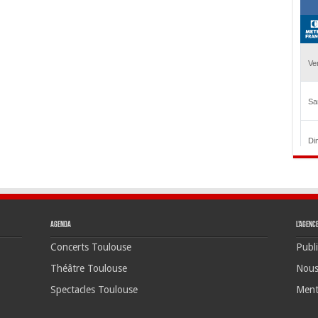
Agenda
L’agenc
Concerts Toulouse
Publi
Théâtre Toulouse
Nous
Spectacles Toulouse
Ment