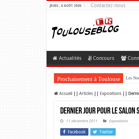
Contactez-nous
JEUDI , 6 AOÛT 2026
Actualités
Concours
Conn
Prochainement à Toulouse
Les Noc
Accueil
||
Articles
||
Expositions
||
Derni
Dernier jour pour le salon 
11 décembre 2011
Expositions
Facebook
Twitter