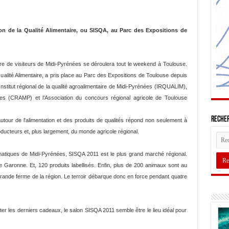
lon de la Qualité Alimentaire, ou SISQA, au Parc des Expositions de
e de visiteurs de Midi-Pyrénées se déroulera tout le weekend à Toulouse.
ualité Alimentaire, a pris place au Parc des Expositions de Toulouse depuis
’Institut régional de la qualité agroalimentaire de Midi-Pyrénées (IRQUALIM),
ées (CRAMP) et l’Association du concours régional agricole de Toulouse
Recher
our de l'alimentation et des produits de qualités répond non seulement à
ucteurs et, plus largement, du monde agricole régional.
atiques de Midi-Pyrénées, SISQA 2011 est le plus grand marché régional.
Garonne. Et, 120 produits labellisés. Enfin, plus de 200 animaux sont au
rande ferme de la région. Le terroir débarque donc en force pendant quatre
éter les derniers cadeaux, le salon SISQA 2011 semble être le lieu idéal pour