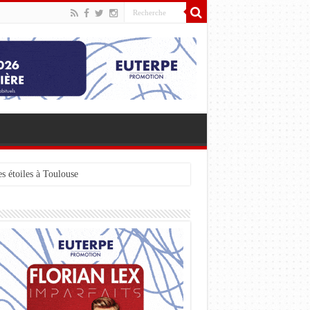
s étoiles à Toulouse