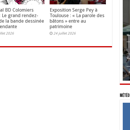
val BD Colomiers
Exposition Serge Pey à
: Le grand rendez-
Toulouse : « La parole des
de la bande dessinée
bâtons » entre au
pendante
patrimoine
illet 2026
24 juillet 2026
Météo 