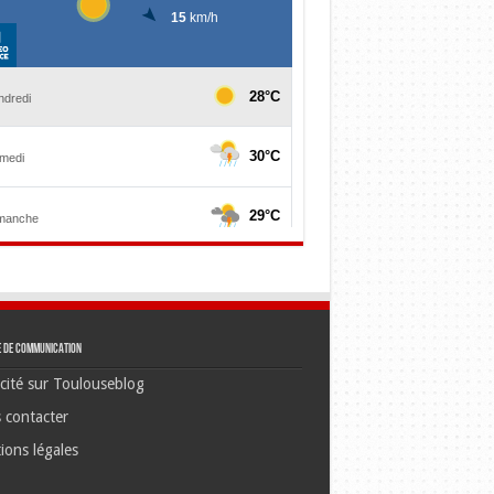
e de communication
cité sur Toulouseblog
 contacter
ions légales