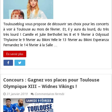
à
voir
en
Février
à
Toulouse
!
Toulouseblog vous propose de découvrir ses choix pour les concerts
à voir à Toulouse au mois de février. Et, il y aura du lourd, du très
très lourd ! Camille et Julie Berthollet les 8 et 9 février à Odyssud
Thylacine le 9 février au Bikini Yelle le 13 février au Bikini Esperanza
Fernandez le 14 février à la Salle …
En savoir plus
Concours : Gagnez vos places pour Toulouse
Olympique XIII – Widnes Vikings !
sur
31 janvier 2019
Commentaires fermés
Concours
:
Gagnez
vos
places