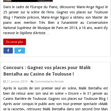
Nguci
à
Dans le cadre de l’Europe du Piano, découvrez Marie-Ange Nguci le
l’Aria
25 janvier sur la scène de l’Aria. Gagnez vos places sur Toulouse
!
Blog ! Pianiste précoce, Marie-Ange Nguci a obtenu son Master de
piano avec mention Très Bien à l’unanimité au Conservatoire
National Supérieur de Musique de Paris en 2014, à 16 ans, avant d’y
recevoir le Diplôme d’Artiste …
En savoir plus
Concours : Gagnez vos places pour Malik
Bentalha au Casino de Toulouse !
sur
21 janvier 2019
Commentaires fermés
Concours
Après le succès de son premier seul en scène, Malik Bentalha est
:
Gagnez
bien de retour avec son seul en scène « Encore » le 31 janvier au
vos
Casino Barrière de Toulouse. Gagnez vos places sur Toulouse Blog !
places
pour
Après avoir conquis le public avec son tout premier spectacle «Malik
Malik
se la raconte», retrouvez Malik Bentalha dans son second One Man
Bentalha