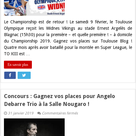
pour
Toulouse
Olympique
XIII
–
Le Championship est de retour ! Le samedi 9 février, le Toulouse
Widnes
Olympique reçoit les Widnes Vikings au stade Ernest Argelès de
Vikings
!
Blagnac (15h30) pour la première – et quelle première ! – à domicile
du Championship 2019. Gagnez vos places sur Toulouse Blog !
Quatre mois après avoir bataillé pour la montée en Super League, le
TO XIII est …
En savoir plus
Concours : Gagnez vos places pour Angelo
Debarre Trio à la Salle Nougaro !
sur
31 janvier 2019
Commentaires fermés
Concours
:
Gagnez
vos
places