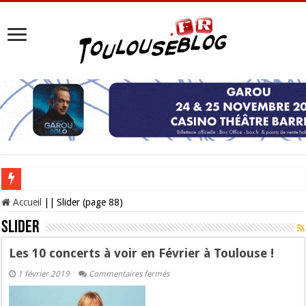
Les Nocturnes de la Cité de l’espace 2026 : l’événement incontournable de l’é
Accueil
||
Slider (page 88)
Slider
Les 10 concerts à voir en Février à Toulouse !
sur
1 février 2019
Commentaires fermés
Les
10
concerts