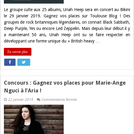
au
Bikini
Le groupe culte aux 25 albums, Uriah Heep sera en concert au Bikini
!
le 29 janvier 2019. Gagnez vos places sur Toulouse Blog ! Des
groupes de rock britanniques légendaires, on connait Black Sabbath,
Deep Purple, Yes ou encore Led Zeppelin. Mais depuis leur début il y
a maintenant 50 ans, Uriah Heep ont su se faire respecter en
développant une forme unique du « British heavy …
En savoir plus
Concours : Gagnez vos places pour Marie-Ange
Nguci à l’Aria !
sur
22 janvier 2019
Commentaires fermés
Concours
:
Gagnez
vos
places
pour
Marie-
Ange