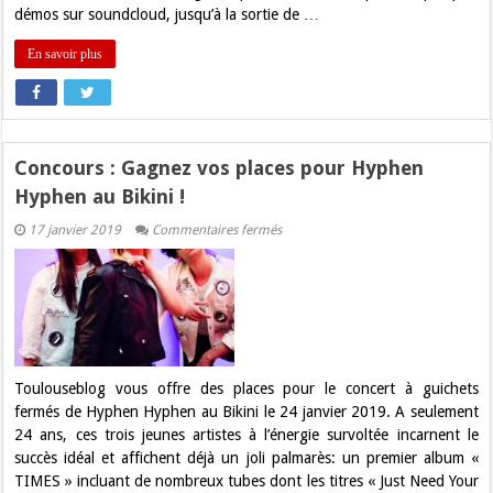
démos sur soundcloud, jusqu’à la sortie de …
En savoir plus
Concours : Gagnez vos places pour Hyphen
Hyphen au Bikini !
sur
17 janvier 2019
Commentaires fermés
Concours
:
Gagnez
vos
places
pour
Hyphen
Hyphen
au
Bikini
Toulouseblog vous offre des places pour le concert à guichets
!
fermés de Hyphen Hyphen au Bikini le 24 janvier 2019. A seulement
24 ans, ces trois jeunes artistes à l’énergie survoltée incarnent le
succès idéal et affichent déjà un joli palmarès: un premier album «
TIMES » incluant de nombreux tubes dont les titres « Just Need Your