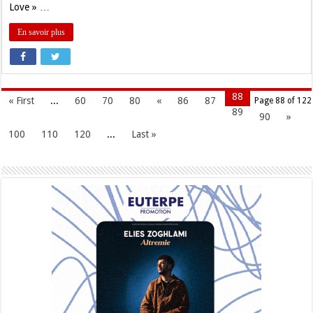
Love » …
En savoir plus
88
« First
...
60
70
80
«
86
87
Page 88 of 122
89
90
»
100
110
120
...
Last »