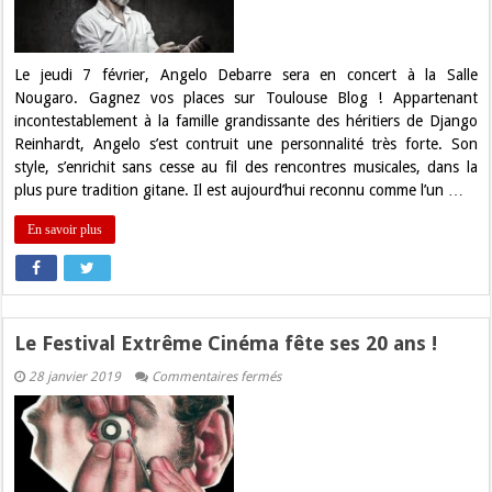
pour
Angelo
Debarre
Trio
à
Le jeudi 7 février, Angelo Debarre sera en concert à la Salle
la
Nougaro. Gagnez vos places sur Toulouse Blog ! Appartenant
Salle
Nougaro
incontestablement à la famille grandissante des héritiers de Django
!
Reinhardt, Angelo s’est contruit une personnalité très forte. Son
style, s’enrichit sans cesse au fil des rencontres musicales, dans la
plus pure tradition gitane. Il est aujourd’hui reconnu comme l’un …
En savoir plus
Le Festival Extrême Cinéma fête ses 20 ans !
sur
28 janvier 2019
Commentaires fermés
Le
Festival
Extrême
Cinéma
fête
ses
20