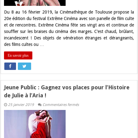
ans
!
Du 8 au 16 février 2019, la Cinémathèque de Toulouse propose la
20e édition du festival Extrême Cinéma avec son panelle de film culte
et de rencontres. Extrême Cinéma fête ses vingt ans et continue de
souffler sur les braises du cinéma des marges. C’est chaud, brûlant,
incandescent ! Des objets de vénération étranges et dérangeants,
des films cultes ou …
En savoir plus
Jeune Public : Gagnez vos places pour l’Histoire
de Julie à l’Aria !
sur
25 janvier 2019
Commentaires fermés
Jeune
Public
:
Gagnez
vos
places
pour