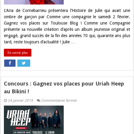
l’Histoire
de
Julie
L’Aria de Cornebarrieu présentera l’Histoire de Julie qui avait une
à
ombre de garçon par Comme une compagnie le samedi 2 février.
l’Aria
!
Gagnez vos places sur Toulouse Blog ! Comme une Compagnie
présente sa nouvelle création d’après un album jeunesse original et
engagé, grand succès de la fin des années 70 qui, quarante ans plus
tard, reste toujours d’actualité ! Julie …
En savoir plus
Concours : Gagnez vos places pour Uriah Heep
au Bikini !
sur
24 janvier 2019
Commentaires fermés
Concours
:
Gagnez
vos
places
pour
Uriah
Heep