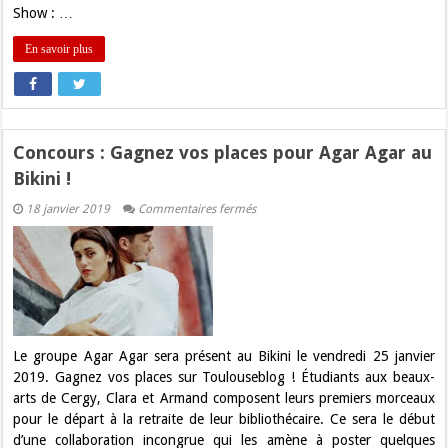
au
Show : …
Casino
de
Toulouse
En savoir plus
!
Concours : Gagnez vos places pour Agar Agar au
Bikini !
sur
18 janvier 2019
Commentaires fermés
Concours
:
Gagnez
vos
places
pour
Agar
Agar
au
Bikini
Le groupe Agar Agar sera présent au Bikini le vendredi 25 janvier
!
2019. Gagnez vos places sur Toulouseblog ! Étudiants aux beaux-
arts de Cergy, Clara et Armand composent leurs premiers morceaux
pour le départ à la retraite de leur bibliothécaire. Ce sera le début
d’une collaboration incongrue qui les amène à poster quelques