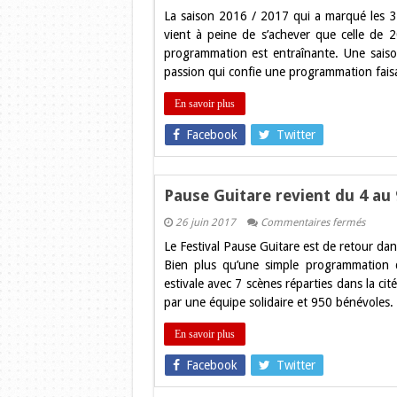
La
La saison 2016 / 2017 qui a marqué les 3
progr
de
vient à peine de s’achever que celle de 
la
programmation est entraînante. Une saiso
Salle
Nouga
passion qui confie une programmation fai
pour
la
saison
En savoir plus
2017-
2018
Facebook
Twitter
!
Pause Guitare revient du 4 au 9 
sur
26 juin 2017
Commentaires fermés
Pause
Le Festival Pause Guitare est de retour dans
Guitar
revient
Bien plus qu’une simple programmation 
du
estivale avec 7 scènes réparties dans la cit
4
au
par une équipe solidaire et 950 bénévoles
9
juillet
à
En savoir plus
Albi
!
Facebook
Twitter