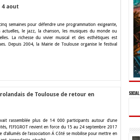
u 4 aout
ouse
t cinq semaines pour défendre une programmation exigeante,
s actuelles, le jazz, la chanson, les musiques du monde ou
elles. La richesse du vivier musical et des esthétiques est
t
ues. Depuis 2004, la Mairie de Toulouse organise le festival
Grolandais de Toulouse de retour en
Social
GROT,
avait rassemblée plus de 14 000 participants autour d’une
al
ités, FIFIGROT revient en force du 15 au 24 septembre 2017
ée d’allumés de l’association Á Côté se mobilise pour mettre en
ndais