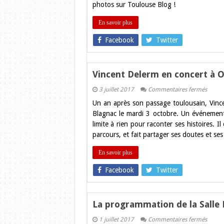
photos sur Toulouse Blog !
Décou
les
photo
En savoir plus
sur
Toulou
Facebook
Twitter
!
Vincent Delerm en concert à O
sur
3 juillet 2017
Commentaires fermés
Vincen
Un an après son passage toulousain, Vinc
Deler
en
Blagnac le mardi 3 octobre. Un événement
concer
limite à rien pour raconter ses histoires. I
à
Odyss
parcours, et fait partager ses doutes et ses
le
3
octob
En savoir plus
2017
Facebook
Twitter
La programmation de la Salle 
sur
1 juillet 2017
Commentaires fermés