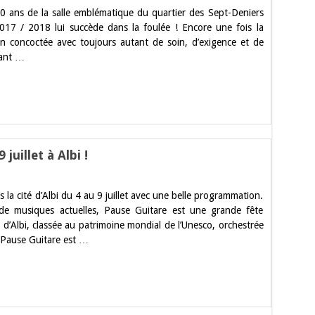
0 ans de la salle emblématique du quartier des Sept-Deniers
ammation
2017 / 2018 lui succède dans la foulée ! Encore une fois la
n concoctée avec toujours autant de soin, d’exigence et de
ro
sant …
juillet à Albi !
 la cité d’Albi du 4 au 9 juillet avec une belle programmation.
e
de musiques actuelles, Pause Guitare est une grande fête
é d’Albi, classée au patrimoine mondial de l’Unesco, orchestrée
. Pause Guitare est …