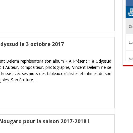
vrez
s
seblog
dyssud le 3 octobre 2017
t
ent Delerm représentera son album « A Présent » à Odyssud
m
 ! Auteur, compositeur, photographe, Vincent Delerm ne se
t
l dresse avec ses mots des tableaux réalistes et intimes de son
ud
 joies. Son écriture …
re
Nougaro pour la saison 2017-2018 !