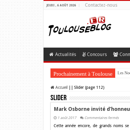
Contactez-nous
JEUDI , 6 AOÛT 2026
Actualités
Concours
Conn
Prochainement à Toulouse
Les Noc
Accueil
||
Slider (page 112)
Slider
Mark Osborne invité d’honneur 
sur
1 août 2017
Commentaires fermés
Mark
Cette année encore, de grands noms se j
Osborn
invité