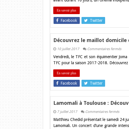
avant durant 10 jours, un cinéma indépend
de
Toul
de
En savoir plus
retou
en
Facebook
Twitter
sept
2017
Découvrez le maillot domicile 
sur
10 juillet 2017
Commentaires fermés
Déco
Vendredi, le TFC et son équimentier Joma o
le
maill
TFC pour la saison 2017-2018. Découvrez 
domi
du
TFC
En savoir plus
pour
la
Facebook
Twitter
saiso
2017
2018
!
Lamomali à Toulouse : Découvr
sur
7 juillet 2017
Commentaires fermés
Lamom
Matthieu Chedid présentait le samedi 24 ju
à
Toulou
Lamomali. Un concert d’une grande intensi
: