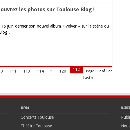
couvrez les photos sur Toulouse Blog !
in
di 15 juin dernier son nouvel album « Volver » sur la scène du
e Blog !
rez
se
112
10
111
113
114
»
120
Page 112 of 122
...
Last »
Agenda
L’agenc
Concerts Toulouse
Publi
Théâtre Toulouse
Nous