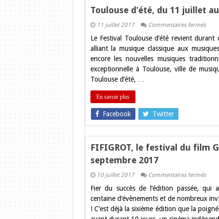
Toulouse d’été, du 11 juillet a
sur
11 juillet 2017
Commentaires fermés
Toul
Le Festival Toulouse d’été revient duran
d’été,
du
alliant la musique classique aux musique
11
encore les nouvelles musiques traditionn
juille
au
exceptionnelle à Toulouse, ville de musiq
4
Toulouse d’été, …
aout
En savoir plus
Facebook
Twitter
FIFIGROT, le festival du film 
septembre 2017
sur
10 juillet 2017
Commentaires fermés
FIFI
Fier du succès de l’édition passée, qui 
le
festiv
centaine d’évènements et de nombreux inv
du
! C’est déjà la sixième édition que la poign
film
Grola