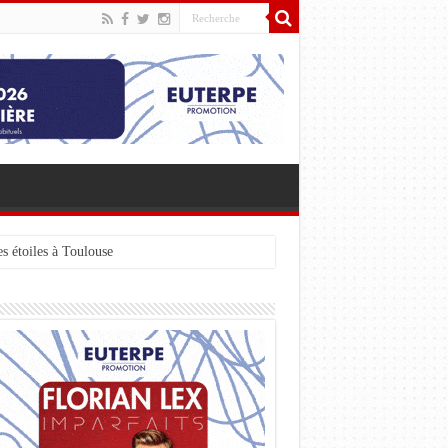
s étoiles à Toulouse