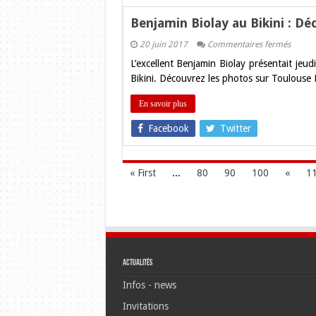
Benjamin Biolay au Bikini : Dé
sur
20 juin 2017
Commentaires fermés
Benjam
L’excellent Benjamin Biolay présentait jeu
Biolay
au
Bikini. Découvrez les photos sur Toulous
Bikini
:
Découv
En savoir plus
les
photos
Facebook
Twitter
sur
Toulou
Blog
!
« First
...
80
90
100
«
1
Actualités
Infos - news
Invitations