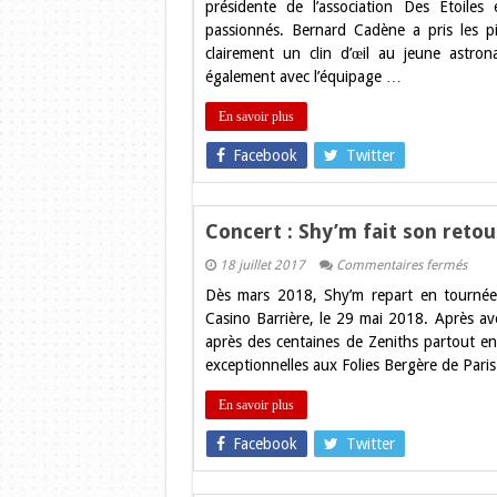
présidente de l’association Des Etoil
d’honn
passionnés. Bernard Cadène a pris les pin
du
Festival
clairement un clin d’œil au jeune astr
Des
également avec l’équipage …
Etoiles
et
des
En savoir plus
ailes
Facebook
Twitter
Concert : Shy’m fait son retou
sur
18 juillet 2017
Commentaires fermés
Conc
Dès mars 2018, Shy’m repart en tournée
:
Shy’
Casino Barrière, le 29 mai 2018. Après avoi
fait
après des centaines de Zeniths partout en
son
retou
exceptionnelles aux Folies Bergère de Pari
à
Toul
en
En savoir plus
2018
Facebook
Twitter