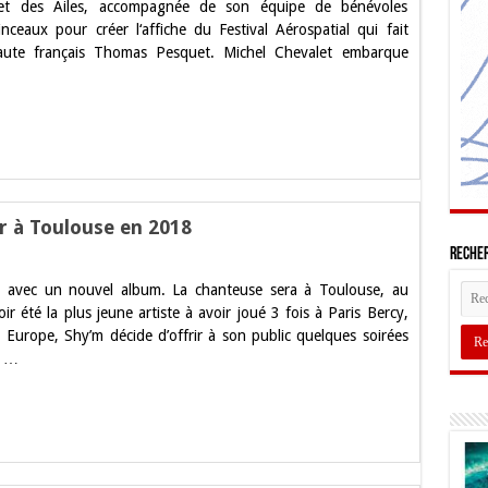
es et des Ailes, accompagnée de son équipe de bénévoles
eur
ceaux pour créer l‘affiche du Festival Aérospatial qui fait
onaute français Thomas Pesquet. Michel Chevalet embarque
r à Toulouse en 2018
Recher
ert
 avec un nouvel album. La chanteuse sera à Toulouse, au
m
r été la plus jeune artiste à avoir joué 3 fois à Paris Bercy,
 Europe, Shy’m décide d’offrir à son public quelques soirées
r
s …
ouse