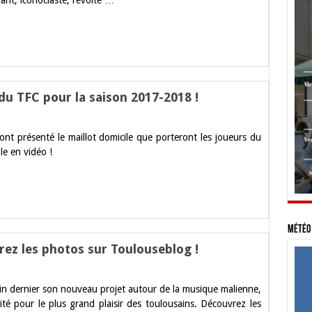
ant, iconoclaste, révolté …
ouse
r
embre
du TFC pour la saison 2017-2018 !
uvrez
nt présenté le maillot domicile que porteront les joueurs du
ot
le en vidéo !
cile
n
-
Météo 
ez les photos sur Toulouseblog !
ali
in dernier son nouveau projet autour de la musique malienne,
se
té pour le plus grand plaisir des toulousains. Découvrez les