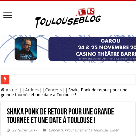
Les Nocturnes de la Cité de l’espace 2026 : l’événement incontournable de l’é
Accueil
||
Articles
||
Concerts
||
Shaka Ponk de retour pour une
grande tournée et une date à Toulouse !
Shaka Ponk de retour pour une grande
tournée et une date à Toulouse !
22 février 2017
Concerts
,
Prochainement à Toulouse
,
Slider