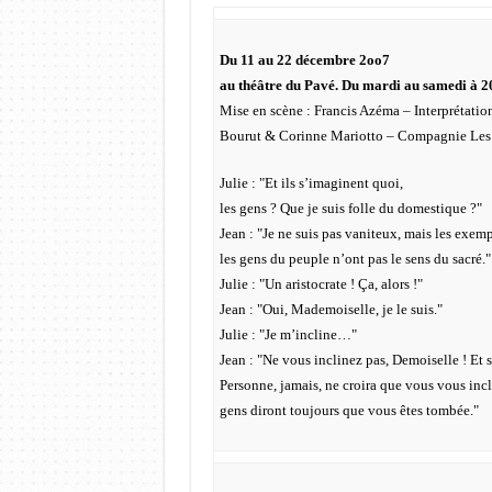
Du 11 au 22 décembre 2oo7
au théâtre du Pavé. Du mardi au samedi à 2
Mise en scène : Francis Azéma – Interprétatio
Bourut & Corinne Mariotto – Compagnie Le
Julie : "Et ils s’imaginent quoi,
les gens ? Que je suis folle du domestique ?"
Jean : "Je ne suis pas vaniteux, mais les exe
les gens du peuple n’ont pas le sens du sacré."
Julie : "Un aristocrate ! Ça, alors !"
Jean : "Oui, Mademoiselle, je le suis."
Julie : "Je m’incline…"
Jean : "Ne vous inclinez pas, Demoiselle ! Et 
Personne, jamais, ne croira que vous vous inc
gens diront toujours que vous êtes tombée."