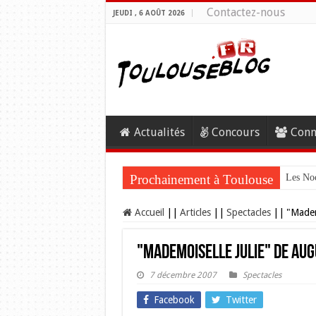
Contactez-nous
JEUDI , 6 AOÛT 2026
Actualités
Concours
Conn
Prochainement à Toulouse
Les Noc
Accueil
||
Articles
||
Spectacles
||
"Madem
"Mademoiselle Julie" de Au
7 décembre 2007
Spectacles
Facebook
Twitter