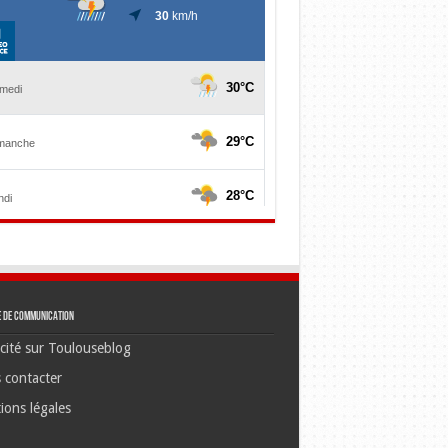
e de communication
cité sur Toulouseblog
 contacter
ions légales