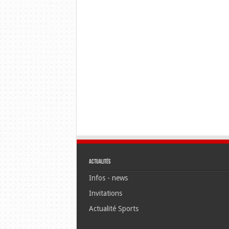
Actualités
Infos - news
Invitations
Actualité Sports