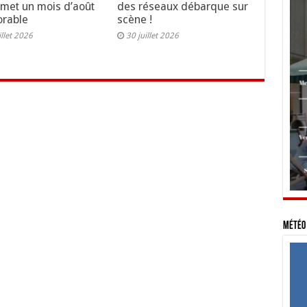
omet un mois d’août
des réseaux débarque sur
rable
scène !
illet 2026
30 juillet 2026
Météo 