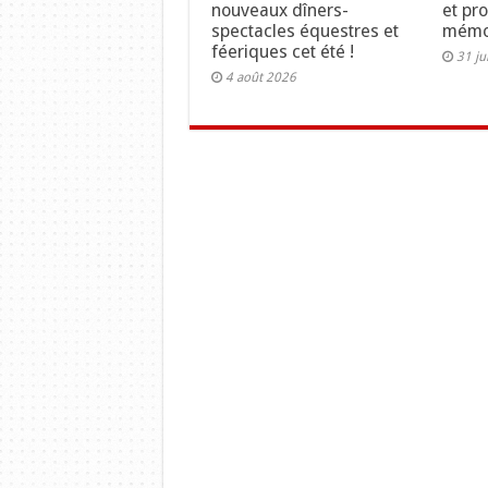
nouveaux dîners-
et pr
spectacles équestres et
mémo
féeriques cet été !
31 ju
4 août 2026