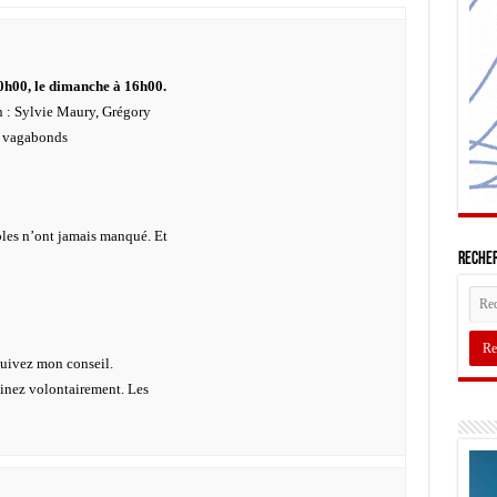
0h00, le dimanche à 16h00.
n : Sylvie Maury, Grégory
s vagabonds
mples n’ont jamais manqué. Et
Recher
suivez mon conseil.
linez volontairement. Les