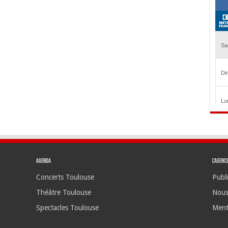
Agenda
L’agenc
Concerts Toulouse
Publi
Théâtre Toulouse
Nous
Spectacles Toulouse
Ment