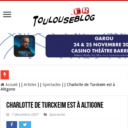
Les Nocturnes de la Cité de l’espace 2026 : l’événement incontournable de l’é
Accueil
||
Articles
||
Spectacles
||
Charlotte de Turckeim est à
Altigone
Charlotte de Turckeim est à Altigone
7 décembre 2007
Spectacles