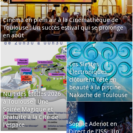
Cinéma en plein air à la Cinémathèque de
Toulouse : Un succès estival qui se prolonge
en août
Les Siestes
Électroniques
clôturent l’été en
beauté à la piscine
Nuit des Étoiles 2026
Nakache de Toulouse
à Toulouse : Une
Soirée Magique et
Gratuite à la Cité de
Sophie Adenot en
l’espace
Direct de l’ISS : Un