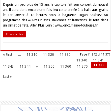
Depuis un peu plus de 15 ans le capitole fait son concert du nouvel
an. Il aura donc encore une fois lieu cette année à la halle aux grains
le 1er janvier à 18 heures sous la baguette Tugan Sokhiev Au
programme des œuvres russes, italiennes et françaises, le tout dans
un climat de fête. Aller Plus Loin : www.onct.mairie-toulouse.fr
En savoir plus
« First
...
11 310
11 320
11 330
Page 11 342 of 11 377
11 340
11 341
11 342
11 343
11 344
»
11 350
11 360
11 370
...
Last »