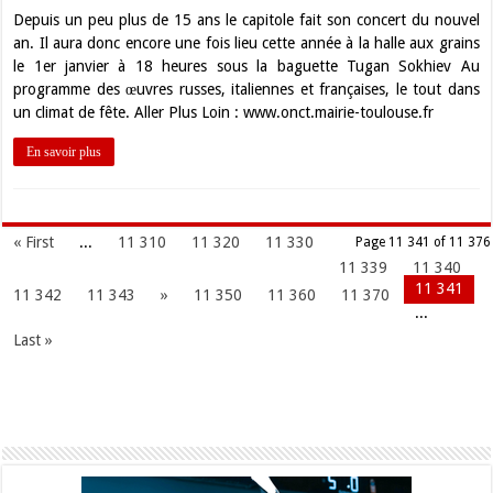
Depuis un peu plus de 15 ans le capitole fait son concert du nouvel
an. Il aura donc encore une fois lieu cette année à la halle aux grains
le 1er janvier à 18 heures sous la baguette Tugan Sokhiev Au
programme des œuvres russes, italiennes et françaises, le tout dans
un climat de fête. Aller Plus Loin : www.onct.mairie-toulouse.fr
En savoir plus
« First
...
11 310
11 320
11 330
Page 11 341 of 11 376
11 339
11 340
11 341
11 342
11 343
»
11 350
11 360
11 370
...
Last »