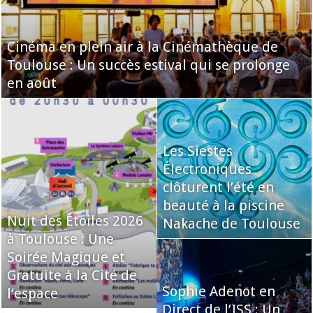
Cinéma en plein air à la Cinémathèque de
Toulouse : Un succès estival qui se prolonge
en août
Les Siestes
Électroniques
clôturent l’été en
beauté à la piscine
Nuit des Étoiles 2026
Nakache de Toulouse
à Toulouse : Une
Soirée Magique et
Gratuite à la Cité de
Sophie Adenot en
l’espace
Direct de l’ISS : Un