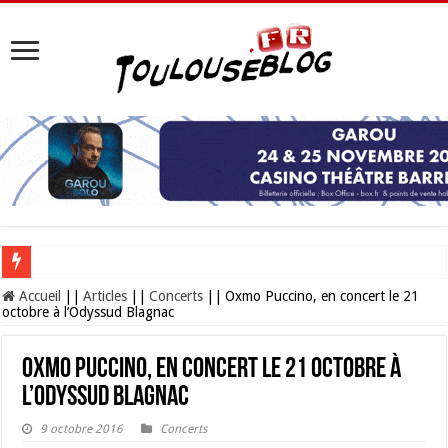
Les Nocturnes de la Cité de l’espace 2026 : l’événement incontournable de l’é
Accueil
||
Articles
||
Concerts
||
Oxmo Puccino, en concert le 21
octobre à l’Odyssud Blagnac
Oxmo Puccino, en concert le 21 octobre à
l’Odyssud Blagnac
9 octobre 2016
Concerts