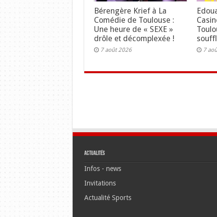
Bérengère Krief à La
Edoua
Comédie de Toulouse :
Casin
Une heure de « SEXE »
Toulo
drôle et décomplexée !
souffl
7 août 2026
7 ao
Actualités
Infos - news
Invitations
Actualité Sports