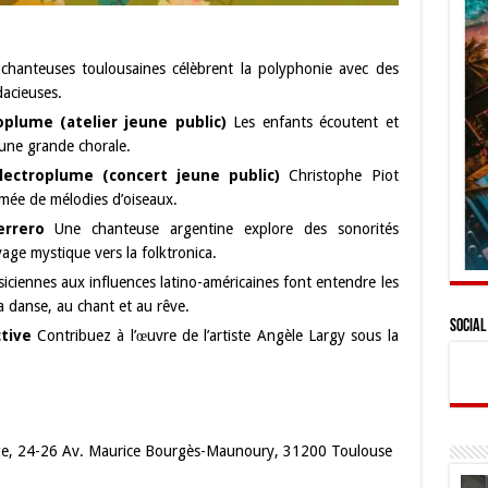
hanteuses toulousaines célèbrent la polyphonie avec des
dacieuses.
oplume (atelier jeune public)
Les enfants écoutent et
 une grande chorale.
lectroplume (concert jeune public)
Christophe Piot
mée de mélodies d’oiseaux.
rrero
Une chanteuse argentine explore des sonorités
yage mystique vers la folktronica.
ciennes aux influences latino-américaines font entendre les
a danse, au chant et au rêve.
Social
tive
Contribuez à l’œuvre de l’artiste Angèle Largy sous la
e, 24-26 Av. Maurice Bourgès-Maunoury, 31200 Toulouse