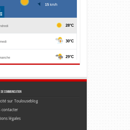
e de communication
cité sur Toulouseblog
 contacter
ions légales