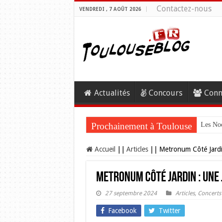
Contactez-nous
VENDREDI , 7 AOÛT 2026
Actualités
Concours
Conn
Prochainement à Toulouse
Les Noc
Accueil
||
Articles
||
Metronum Côté Jardi
Metronum Côté Jardin : Une
27 septembre 2024
Articles
,
Concerts
Facebook
Twitter