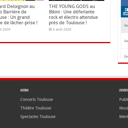
rd Deloignon au
THE YOUNG GODS au
o Barrière de
Bikini : Une déferlante
use : Un grand
rock et électro attendue
e de lâcher-prise !
près de Toulouse !
ût 2026
6 août 2026
Agenda
L’agenc
Concerts Toulouse
Publi
Théâtre Toulouse
Nous
Spectacles Toulouse
Ment