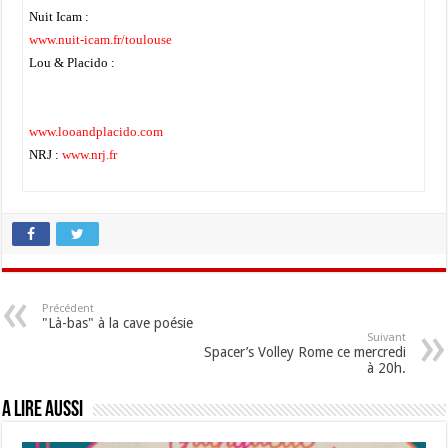
Nuit Icam :
www.nuit-icam.fr/toulouse
Lou & Placido :
www.looandplacido.com
NRJ :
www.nrj.fr
Précédent
"Là-bas" à la cave poésie
Suivant
Spacer’s Volley Rome ce mercredi
à 20h.
A lire aussi