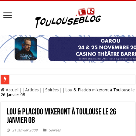
Les Nocturnes de la Cité de l’espace 2026 : l’événement incontournable de l’é
Accueil
||
Articles
||
Soirées
||
Lou & Placido mixeront à Toulouse le
26 Janvier 08
Lou & Placido mixeront à Toulouse le 26
Janvier 08
21 janvier 2008
Soirées