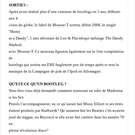
SORTIES :
Après avoir réalisé plus d’une centaine de bootlegs en 5 ans, diffusés
aux 4
coins du globe, le label de Mousse-T sortira, début 2006, le single
"Horny
as a Dandy", 1 mix détonant de Loo & Placidoqui mélange The Dandy
Warhols
avec Mousse-T. Ce morceau figurera également sur la 1ère compilation
de
bootlegs qui sortira sur EMI Angleterre peu de temps après et sera la
musique de la Campagne de pub de l’Ipod en Allemagne.
QU’EST-CE QU’UN BOOTLEG ?
Vous êtes vous déjà demandé comment sonnerait un tube de Madonna
si les Sex
Pistols l’accompagnaient, ou ce qu’aurait fait Missy Elliott si ses titres
étaient produits par Kraftwerk? Qu’auraient fait les Beatles s’ils avaient
joué du reggae, ou Beyoncé si elle avait fait carrière dans les années 70
en
pleine révolution disco?