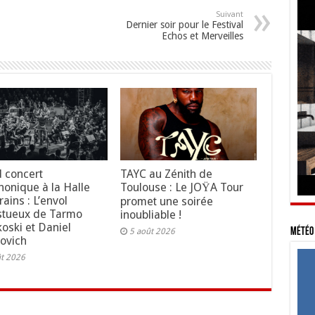
Suivant
Dernier soir pour le Festival
Echos et Merveilles
 concert
TAYC au Zénith de
onique à la Halle
Toulouse : Le JOŸA Tour
ains : L’envol
promet une soirée
stueux de Tarmo
inoubliable !
koski et Daniel
Météo 
5 août 2026
ovich
ût 2026