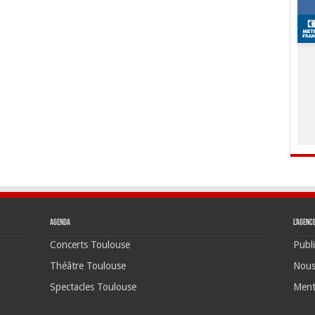
Agenda
L’agenc
Concerts Toulouse
Publi
Théâtre Toulouse
Nous
Spectacles Toulouse
Ment