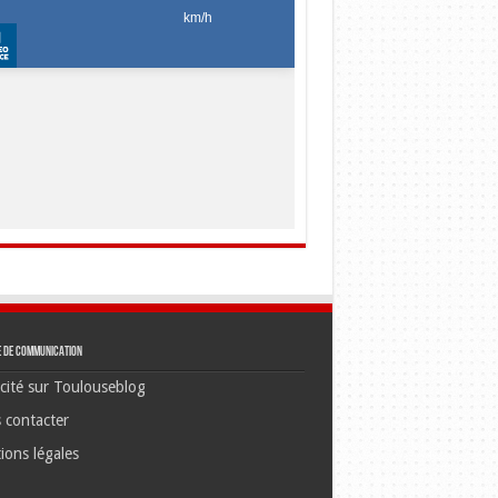
e de communication
cité sur Toulouseblog
 contacter
ions légales