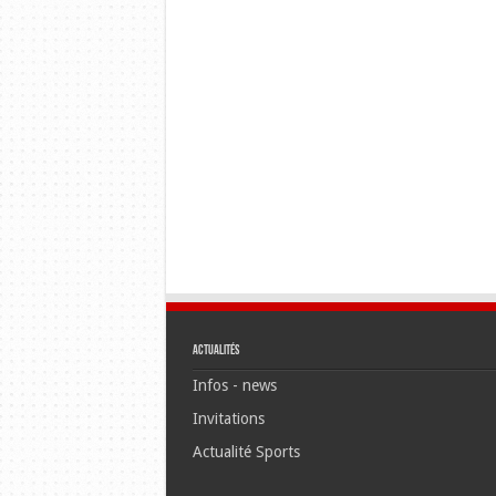
Actualités
Infos - news
Invitations
Actualité Sports