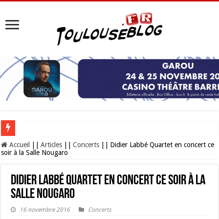
Les Nocturnes de la Cité de l’espace 2026 : l’événement incontournable de l’é
Accueil
||
Articles
||
Concerts
||
Didier Labbé Quartet en concert ce
soir à la Salle Nougaro
Didier Labbé Quartet en concert ce soir à la
Salle Nougaro
16 novembre 2016
Concerts