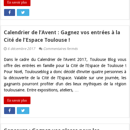
En savoir plus
de
Toulouse
!
Calendrier de l’Avent : Gagnez vos entrées à la
Cité de l’Espace Toulouse !
sur
6 décembre 2017
Commentaires fermés
Calendrier
de
Dans le cadre du Calendrier de l’Avent 2017, Toulouse Blog vous
l’Avent
:
offre des entrées en famille pour la Cité de l’Espace de Toulouse !
Gagnez
Pour Noël, Toulouseblog a donc décidé d’inviter quatre personnes à
vos
entrées
la découverte de la Cité de l’Espace. Valable sur une journée, les
à
gagnants pourront profiter d’un des lieux mythiques de la région
la
Cité
toulousaine. Entre expositions, ateliers, …
de
l’Espace
En savoir plus
Toulouse
!