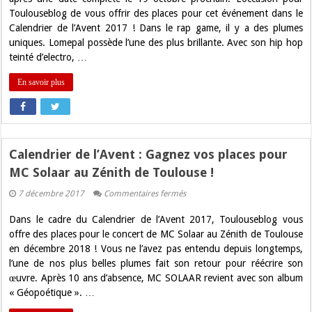
Gagnez
Toulouseblog de vous offrir des places pour cet événement dans le
vos
places
Calendrier de l’Avent 2017 ! Dans le rap game, il y a des plumes
pour
uniques. Lomepal possède l’une des plus brillante. Avec son hip hop
Lomepal
au
teinté d’electro, …
Bikini
!
En savoir plus
Calendrier de l’Avent : Gagnez vos places pour
MC Solaar au Zénith de Toulouse !
sur
7 décembre 2017
Commentaires fermés
Calendrier
de
Dans le cadre du Calendrier de l’Avent 2017, Toulouseblog vous
l’Avent
:
offre des places pour le concert de MC Solaar au Zénith de Toulouse
Gagnez
en décembre 2018 ! Vous ne l’avez pas entendu depuis longtemps,
vos
places
l’une de nos plus belles plumes fait son retour pour réécrire son
pour
œuvre. Après 10 ans d’absence, MC SOLAAR revient avec son album
MC
Solaar
« Géopoétique ». …
au
Zénith