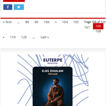
« First
...
80
90
100
«
104
105
Page 106 of 122
106
107
108
»
110
120
...
Last »