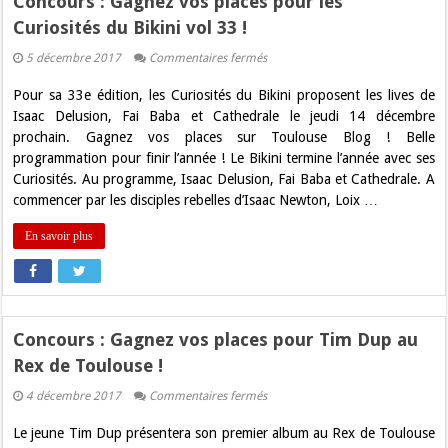
Concours : Gagnez vos places pour les
Curiosités du Bikini vol 33 !
sur
5 décembre 2017
Commentaires fermés
Concours
:
Pour sa 33e édition, les Curiosités du Bikini proposent les lives de
Gagnez
vos
Isaac Delusion, Fai Baba et Cathedrale le jeudi 14 décembre
places
prochain. Gagnez vos places sur Toulouse Blog ! Belle
pour
les
programmation pour finir l’année ! Le Bikini termine l’année avec ses
Curiosités
Curiosités. Au programme, Isaac Delusion, Fai Baba et Cathedrale. A
du
Bikini
commencer par les disciples rebelles d’Isaac Newton, Loix …
vol
33
En savoir plus
!
Concours : Gagnez vos places pour Tim Dup au
Rex de Toulouse !
sur
4 décembre 2017
Commentaires fermés
Concours
:
Le jeune Tim Dup présentera son premier album au Rex de Toulouse
Gagnez