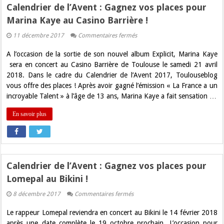
Calendrier de l’Avent : Gagnez vos places pour
Marina Kaye au Casino Barrière !
sur
11 décembre 2017
Commentaires fermés
Calendrier
de
A l’occasion de la sortie de son nouvel album Explicit, Marina Kaye
l’Avent
:
sera en concert au Casino Barrière de Toulouse le samedi 21 avril
Gagnez
2018. Dans le cadre du Calendrier de l’Avent 2017, Toulouseblog
vos
places
vous offre des places ! Après avoir gagné l’émission « La France a un
pour
incroyable Talent » à l’âge de 13 ans, Marina Kaye a fait sensation …
Marina
Kaye
au
En savoir plus
Casino
Barrière
!
Calendrier de l’Avent : Gagnez vos places pour
Lomepal au Bikini !
sur
8 décembre 2017
Commentaires fermés
Calendrier
de
Le rappeur Lomepal reviendra en concert au Bikini le 14 février 2018
l’Avent
:
après une date complète le 19 octobre prochain. L’occasion pour