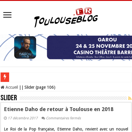
Les Nocturnes de la Cité de l’espace 2026 : l’événement incontournable de l’é
Accueil
||
Slider (page 106)
Slider
Etienne Daho de retour à Toulouse en 2018
sur
17 décembre 2017
Commentaires fermés
Etienne
Daho
Le Roi de la Pop française, Etienne Daho, revient avec un nouvel
de