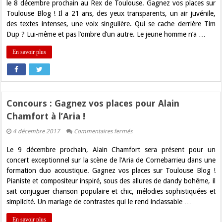
vos
le 8 décembre prochain au Rex de Toulouse. Gagnez vos places sur
places
Toulouse Blog ! Il a 21 ans, des yeux transparents, un air juvénile,
pour
Tim
des textes intenses, une voix singulière. Qui se cache derrière Tim
Dup
Dup ? Lui-même et pas l’ombre d’un autre. Le jeune homme n’a …
au
Rex
de
En savoir plus
Toulouse
!
Concours : Gagnez vos places pour Alain
Chamfort à l’Aria !
sur
4 décembre 2017
Commentaires fermés
Concours
:
Le 9 décembre prochain, Alain Chamfort sera présent pour un
Gagnez
vos
concert exceptionnel sur la scène de l’Aria de Cornebarrieu dans une
places
formation duo acoustique. Gagnez vos places sur Toulouse Blog !
pour
Alain
Pianiste et compositeur inspiré, sous des allures de dandy bohême, il
Chamfort
sait conjuguer chanson populaire et chic, mélodies sophistiquées et
à
l’Aria
simplicité. Un mariage de contrastes qui le rend inclassable …
!
En savoir plus