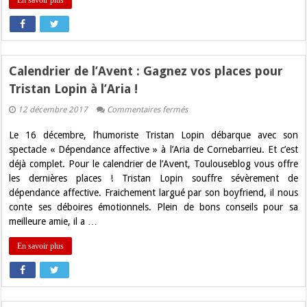
En savoir plus
Blog
!
Calendrier de l’Avent : Gagnez vos places pour
Tristan Lopin à l’Aria !
sur
12 décembre 2017
Commentaires fermés
Calendrier
de
Le 16 décembre, l’humoriste Tristan Lopin débarque avec son
l’Avent
:
spectacle « Dépendance affective » à l’Aria de Cornebarrieu. Et c’est
Gagnez
déjà complet. Pour le calendrier de l’Avent, Toulouseblog vous offre
vos
places
les dernières places ! Tristan Lopin souffre sévèrement de
pour
dépendance affective. Fraichement largué par son boyfriend, il nous
Tristan
Lopin
conte ses déboires émotionnels. Plein de bons conseils pour sa
à
meilleure amie, il a …
l’Aria
!
En savoir plus