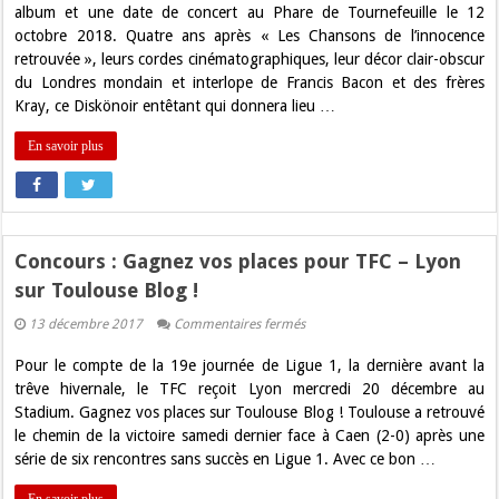
retour
album et une date de concert au Phare de Tournefeuille le 12
à
octobre 2018. Quatre ans après « Les Chansons de l’innocence
Toulouse
en
retrouvée », leurs cordes cinématographiques, leur décor clair-obscur
2018
du Londres mondain et interlope de Francis Bacon et des frères
Kray, ce Diskönoir entêtant qui donnera lieu …
En savoir plus
Concours : Gagnez vos places pour TFC – Lyon
sur Toulouse Blog !
sur
13 décembre 2017
Commentaires fermés
Concours
:
Pour le compte de la 19e journée de Ligue 1, la dernière avant la
Gagnez
vos
trêve hivernale, le TFC reçoit Lyon mercredi 20 décembre au
places
Stadium. Gagnez vos places sur Toulouse Blog ! Toulouse a retrouvé
pour
TFC
le chemin de la victoire samedi dernier face à Caen (2-0) après une
–
série de six rencontres sans succès en Ligue 1. Avec ce bon …
Lyon
sur
Toulouse