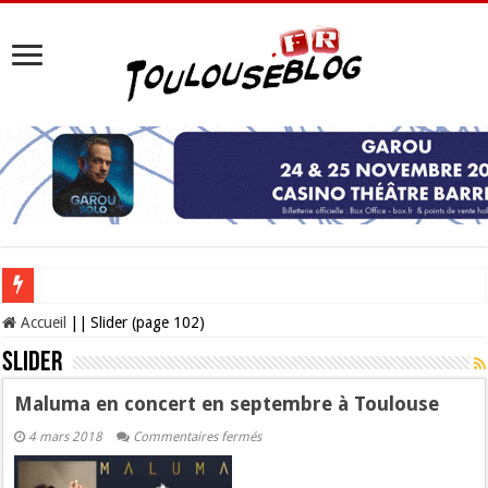
Les Nocturnes de la Cité de l’espace 2026 : l’événement incontournable de l’é
Accueil
||
Slider (page 102)
Slider
Maluma en concert en septembre à Toulouse
sur
4 mars 2018
Commentaires fermés
Maluma
en
concert