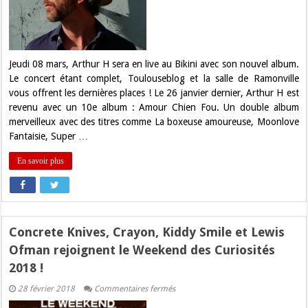
vos
places
pour
Arthur
H
au
Bikini
Jeudi 08 mars, Arthur H sera en live au Bikini avec son nouvel album.
!
Le concert étant complet, Toulouseblog et la salle de Ramonville
vous offrent les dernières places ! Le 26 janvier dernier, Arthur H est
revenu avec un 10e album : Amour Chien Fou. Un double album
merveilleux avec des titres comme La boxeuse amoureuse, Moonlove
Fantaisie, Super …
En savoir plus
Concrete Knives, Crayon, Kiddy Smile et Lewis
Ofman rejoignent le Weekend des Curiosités
2018 !
sur
28 février 2018
Commentaires fermés
Concrete
Knives,