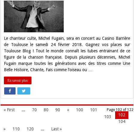
:
Gagnez
vos
places
pour
Michel
Fugain
au
Casino
Le chanteur culte, Michel Fugain, sera en concert au Casino Barrière
Barrière
de Toulouse le samedi 24 février 2018. Gagnez vos places sur
!
Toulouse Blog ! Tout le monde connaît les tubes entrainant de ce
figure de la chanson française. Depuis plusieurs décennies, Michel
Fugain marque toutes les générations avec des titres comme Une
Belle Histoire, Chante, Fais comme l’oiseau ou …
En savoir plus
« First
...
70
80
90
«
100
101
Page 102 of 122
102
103
104
»
110
120
...
Last »