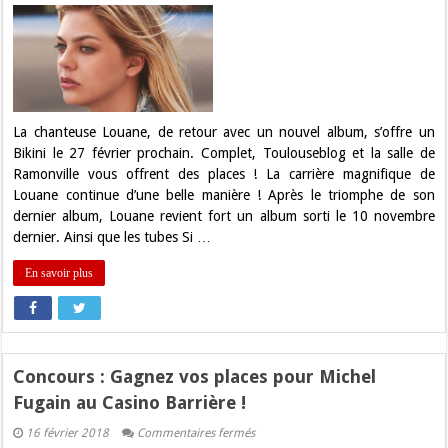
Concours
:
Gagnez
vos
places
pour
Louane
au
Bikini
!
La chanteuse Louane, de retour avec un nouvel album, s’offre un
Bikini le 27 février prochain. Complet, Toulouseblog et la salle de
Ramonville vous offrent des places ! La carrière magnifique de
Louane continue d’une belle manière ! Après le triomphe de son
dernier album, Louane revient fort un album sorti le 10 novembre
dernier. Ainsi que les tubes Si …
En savoir plus
Concours : Gagnez vos places pour Michel
Fugain au Casino Barrière !
sur
16 février 2018
Commentaires fermés
Concours