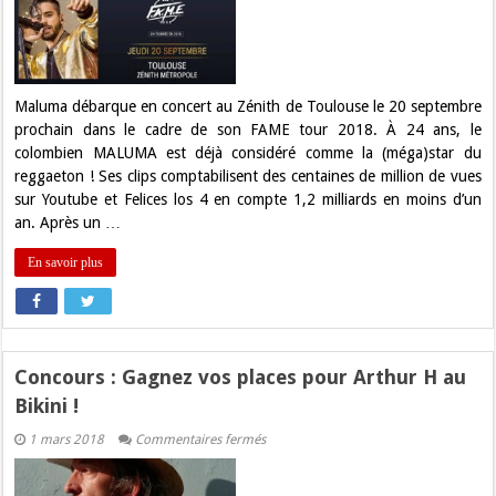
en
septembre
à
Toulouse
Maluma débarque en concert au Zénith de Toulouse le 20 septembre
prochain dans le cadre de son FAME tour 2018. À 24 ans, le
colombien MALUMA est déjà considéré comme la (méga)star du
reggaeton ! Ses clips comptabilisent des centaines de million de vues
sur Youtube et Felices los 4 en compte 1,2 milliards en moins d’un
an. Après un …
En savoir plus
Concours : Gagnez vos places pour Arthur H au
Bikini !
sur
1 mars 2018
Commentaires fermés
Concours
:
Gagnez