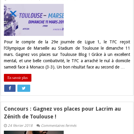
Concours
:
Gagnez
vos
places
pour
TFC
–
OM
!
Pour le compte de la 29e journée de Ligue 1, le TFC reçoit
l’Olympique de Marseille au Stadium de Toulouse le dimanche 11
mars. Gagnez vos places sur Toulouse Blog ! Grâce à un excellent
mental, et une belle combativité, le TFC a arraché le nul à domicile
samedi face à Monaco (3-3). Un bon résultat face au second de …
En savoir plus
Concours : Gagnez vos places pour Lacrim au
Zénith de Toulouse !
sur
24 février 2018
Commentaires fermés
Concours
: