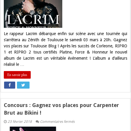
Gagnez
vos
places
pour
Lacrim
au
Zénith
de
Le rappeur Lacrim débarque enfin sur scène avec une tournée qui
Toulouse
s’arrêtera au Zénith de Toulouse le samedi 03 mars à 20h. Gagnez
!
vos places sur Toulouse Blog ! Après les succès de Corleone, RIPRO
1 et RIPRO 2 tous certifiés Platine, Force & Honneur le nouvel
album de Lacrim est un véritable événement ! L’album a d’ailleurs
réalisé le …
En savoir plus
Concours : Gagnez vos places pour Carpenter
Brut au Bikini !
sur
23 février 2018
Commentaires fermés
Concours
: