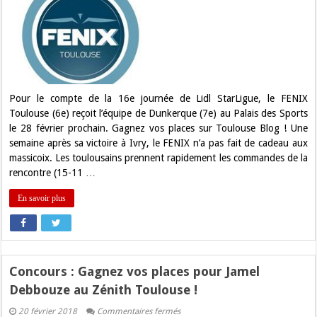
Gagnez
vos
places
pour
FENIX
Toulouse
–
Dunkerque
!
Pour le compte de la 16e journée de Lidl StarLigue, le FENIX
Toulouse (6e) reçoit l’équipe de Dunkerque (7e) au Palais des Sports
le 28 février prochain. Gagnez vos places sur Toulouse Blog ! Une
semaine après sa victoire à Ivry, le FENIX n’a pas fait de cadeau aux
massicoix. Les toulousains prennent rapidement les commandes de la
rencontre (15-11 …
En savoir plus
Concours : Gagnez vos places pour Jamel
Debbouze au Zénith Toulouse !
sur
20 février 2018
Commentaires fermés