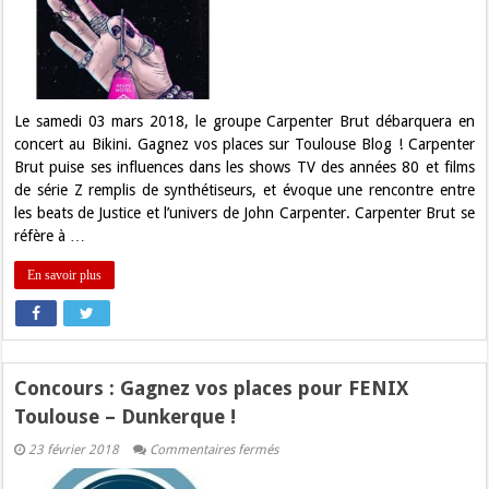
Gagnez
vos
places
pour
Carpenter
Brut
au
Bikini
Le samedi 03 mars 2018, le groupe Carpenter Brut débarquera en
!
concert au Bikini. Gagnez vos places sur Toulouse Blog ! Carpenter
Brut puise ses influences dans les shows TV des années 80 et films
de série Z remplis de synthétiseurs, et évoque une rencontre entre
les beats de Justice et l’univers de John Carpenter. Carpenter Brut se
réfère à …
En savoir plus
Concours : Gagnez vos places pour FENIX
Toulouse – Dunkerque !
sur
23 février 2018
Commentaires fermés
Concours
: