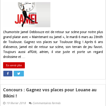
Concours
:
Gagnez
vos
places
pour
Jamel
Debbouze
au
Zénith
L’humoriste Jamel Debbouze est de retour sur scène pour notre plus
Toulouse
grand plaisir avec « Maintenant ou Jamel », le mardi 6 mars au Zénith
!
de Toulouse. Gagnez vos places sur Toulouse Blog ! Après 6 ans
d’absence, Jamel est de retour sur scène, son terrain de jeu favori.
Toujours aussi affûté, aérien, il vise juste et porte un regard
drolissime et …
En savoir plus
Concours : Gagnez vos places pour Louane au
Bikini !
sur
19 février 2018
Commentaires fermés