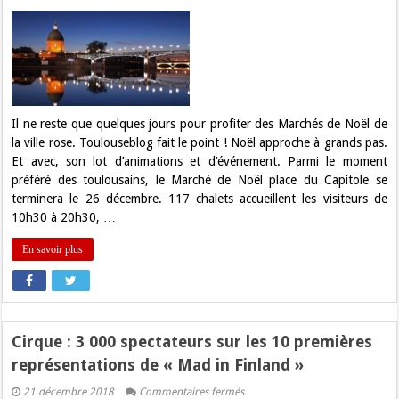
Derniers
jours
pour
les
Marchés
de
Noël
à
Toulouse
!
Il ne reste que quelques jours pour profiter des Marchés de Noël de
la ville rose. Toulouseblog fait le point ! Noël approche à grands pas.
Et avec, son lot d’animations et d’événement. Parmi le moment
préféré des toulousains, le Marché de Noël place du Capitole se
terminera le 26 décembre. 117 chalets accueillent les visiteurs de
10h30 à 20h30, …
En savoir plus
Cirque : 3 000 spectateurs sur les 10 premières
représentations de « Mad in Finland »
sur
21 décembre 2018
Commentaires fermés