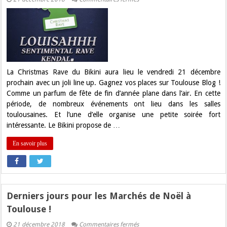
Christmas
Rave
ce
soir
au
Bikini
!
La Christmas Rave du Bikini aura lieu le vendredi 21 décembre
prochain avec un joli line up. Gagnez vos places sur Toulouse Blog !
Comme un parfum de fête de fin d’année plane dans l’air. En cette
période, de nombreux événements ont lieu dans les salles
toulousaines. Et l’une d’elle organise une petite soirée fort
intéressante. Le Bikini propose de …
En savoir plus
Derniers jours pour les Marchés de Noël à
Toulouse !
sur
21 décembre 2018
Commentaires fermés