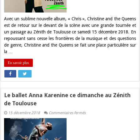
soir
au
Zénith
de
Avec un sublime nouvelle album, « Chris », Christine and the Queens
Toulouse
est de retour sur le devant de la scène avec une grande tournée et
un passage au Zénith de Toulouse ce samedi 15 décembre 2018. En
repoussant sans cesse les frontières de la musique et des questions
de genre, Christine and the Queens se fait une place particulière sur
la …
En savoir plus
Le ballet Anna Karenine ce dimanche au Zénith
de Toulouse
sur
15 décembre 2018
Commentaires fermés
Le
ballet
Anna
Karenine
ce
dimanche