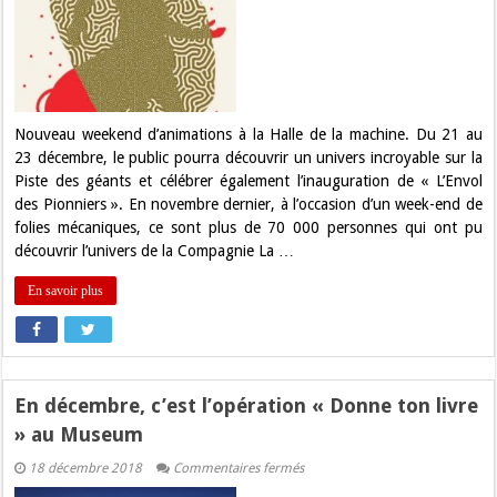
de
la
Machine
fête
Noël
ce
weekend
!
Nouveau weekend d’animations à la Halle de la machine. Du 21 au
23 décembre, le public pourra découvrir un univers incroyable sur la
Piste des géants et célébrer également l’inauguration de « L’Envol
des Pionniers ». En novembre dernier, à l’occasion d’un week-end de
folies mécaniques, ce sont plus de 70 000 personnes qui ont pu
découvrir l’univers de la Compagnie La …
En savoir plus
En décembre, c’est l’opération « Donne ton livre
» au Museum
sur
18 décembre 2018
Commentaires fermés
En