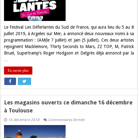
les
Déferlantes
2019
!
Le Festival Les Déferlantes du Sud de France, qui aura lieu du 5 au 8
juillet 2019, à Argeles sur Mer, a annoncé deux nouveaux noms à sa
programmation : IAM(le 7 juillet) et Jain (5 juillet). Ces deux artistes
rejoignent Macklemore, Thirty Seconds to Mars, ZZ TOP, M, Patrick
Bruel, Supertramp’s Roger Hodgson et Delgrès déjà annoncé par la
…
En savoir plus
Les magasins ouverts ce dimanche 16 décembre
à Toulouse
sur
16 décembre 2018
Commentaires fermés
Les
magasins
ouverts
ce