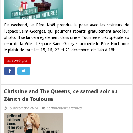
Ce weekend, le Père Noël prendra la pose avec les visiteurs de
l’Espace Saint-Georges, qui pourront repartir gratuitement avec leur
photo. Il se lancera également dans une « Tournée » très spéciale au
cœur de la Ville ! L’Espace Saint-Georges accueille le Père Noël pour
le plaisir de tous les 15, 16, 22 et 23 décembre, de 14h à 18h …
En savoir plus
Christine and The Queens, ce samedi soir au
Zénith de Toulouse
sur
15 décembre 2018
Commentaires fermés
Christine
and
The
Queens,
ce
samedi