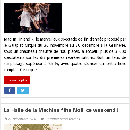
Cirque
:
3
000
spectateurs
sur
les
10
premières
représentations
Mad in Finland », le merveilleux spectacle de fin d’année proposé par
de
le Galapiat Cirque du 30 novembre au 30 décembre à la Grainerie,
« Mad
in
sous un chapiteau chauffé de 400 places, a accueilli plus de 3 000
Finland »
spectateurs sur les dix premières représentations. Soit un taux de
remplissage supérieur à 75 %, avec quatre séances qui ont affiché
complet. Ce cirque …
En savoir plus
La Halle de la Machine fête Noël ce weekend !
sur
21 décembre 2018
Commentaires fermés
La
Halle