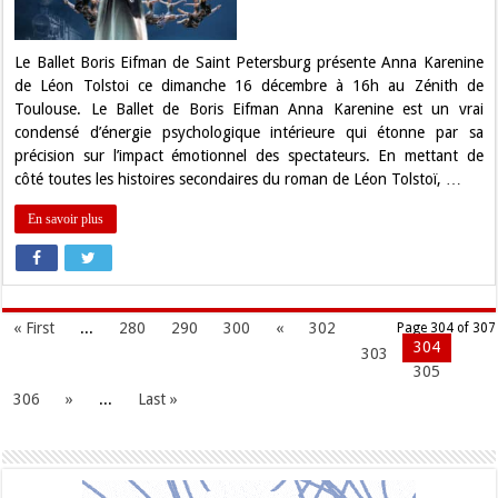
au
Zénith
de
Toulouse
Le Ballet Boris Eifman de Saint Petersburg présente Anna Karenine
de Léon Tolstoi ce dimanche 16 décembre à 16h au Zénith de
Toulouse. Le Ballet de Boris Eifman Anna Karenine est un vrai
condensé d’énergie psychologique intérieure qui étonne par sa
précision sur l’impact émotionnel des spectateurs. En mettant de
côté toutes les histoires secondaires du roman de Léon Tolstoï, …
En savoir plus
« First
...
280
290
300
«
302
Page 304 of 307
304
303
305
306
»
...
Last »