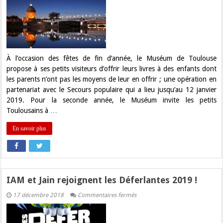
décembre,
c’est
l’opération
«
Donne
ton
livre
»
au
À l’occasion des fêtes de fin d’année, le Muséum de Toulouse
Museum
propose à ses petits visiteurs d’offrir leurs livres à des enfants dont
les parents n’ont pas les moyens de leur en offrir ; une opération en
partenariat avec le Secours populaire qui a lieu jusqu’au 12 janvier
2019. Pour la seconde année, le Muséum invite les petits
Toulousains à …
En savoir plus
IAM et Jain rejoignent les Déferlantes 2019 !
sur
17 décembre 2018
Commentaires fermés
IAM
et
Jain
rejoignent