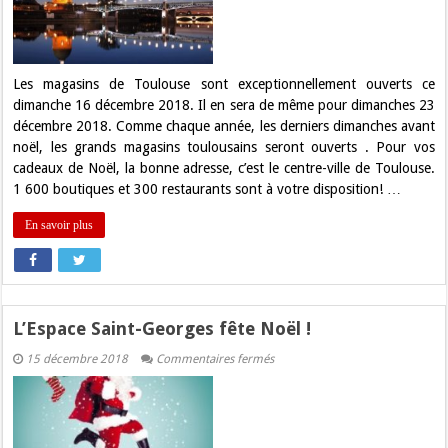
dimanche
16
décembre
à
Toulouse
Les magasins de Toulouse sont exceptionnellement ouverts ce
dimanche 16 décembre 2018. Il en sera de même pour dimanches 23
décembre 2018. Comme chaque année, les derniers dimanches avant
noël, les grands magasins toulousains seront ouverts . Pour vos
cadeaux de Noël, la bonne adresse, c’est le centre-ville de Toulouse.
1 600 boutiques et 300 restaurants sont à votre disposition! …
En savoir plus
L’Espace Saint-Georges fête Noël !
sur
15 décembre 2018
Commentaires fermés
L’Espace
Saint-
Georges
fête
Noël
!