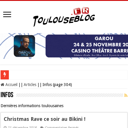
Les Nocturnes de la Cité de l’espace 2026 : l’événement incontournable de l’é
Accueil
||
Articles
||
Infos (page 304)
Infos
Dernières informations toulousaines
Christmas Rave ce soir au Bikini !
sur
21 décembre 2018
Commentaires fermés