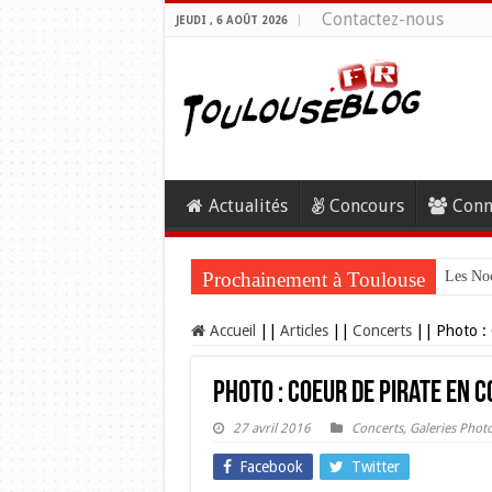
Contactez-nous
JEUDI , 6 AOÛT 2026
Actualités
Concours
Conn
Prochainement à Toulouse
Les Noc
Accueil
||
Articles
||
Concerts
||
Photo : 
Photo : Coeur de Pirate en 
27 avril 2016
Concerts
,
Galeries Phot
Facebook
Twitter