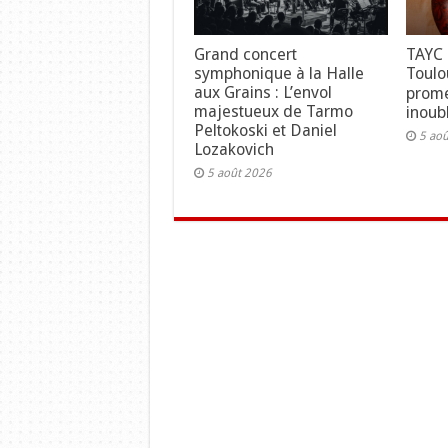
Grand concert
TAYC 
symphonique à la Halle
Toulo
aux Grains : L’envol
prome
majestueux de Tarmo
inoubl
Peltokoski et Daniel
5 ao
Lozakovich
5 août 2026