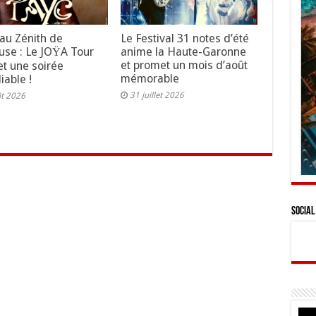
au Zénith de
Le Festival 31 notes d’été
use : Le JOŸA Tour
anime la Haute-Garonne
et promet un mois d’août
t une soirée
mémorable
iable !
31 juillet 2026
ût 2026
Social