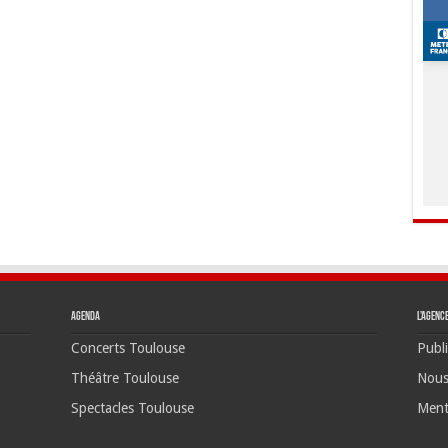
Agenda
L’agenc
Concerts Toulouse
Publi
Théâtre Toulouse
Nous
Spectacles Toulouse
Ment