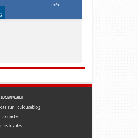
e de communication
cité sur Toulouseblog
 contacter
ions légales