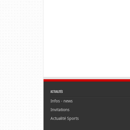
Actualités
Infos - news
Invitations
Actualité Sports