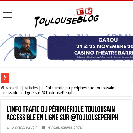
Les Nocturnes de la Cité de l’espace 2026 : l’événement incontournable de l’é
Accueil
||
Articles
||
L’info trafic du périphérique toulousain
accessible en ligne sur @ToulousePeriph
L’info trafic du périphérique toulousain
accessible en ligne sur @ToulousePeriph
3 octobre 2017
Articles
,
Médias
,
Slider