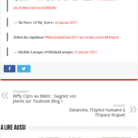
pic.twitter.com/AxADd6h4fu
— Tal News (@Tal_News)
16 janvier 2017
Début des répétitions
#MissionEnfoires2017
pic.twitter.com/wItFk6ncxt
— Michèle Laroque (@MicheleLaroque)
16 janvier 2017
Précédent
Biffy Clyro au Bikini : Gagnez vos
places sur Toulouse Blog !
Suivant
Dimanche, l’Espèce humaine à
l’Espace Roguet
A lire aussi