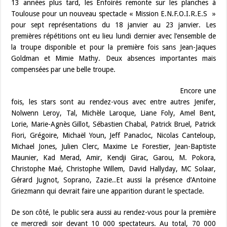
13 années plus tard, les Enfoirés remonte sur les planches à
Toulouse pour un nouveau spectacle « Mission E.N.F.O.I.R.E.S »
pour sept représentations du 18 janvier au 23 janvier. Les
premières répétitions ont eu lieu lundi dernier avec l’ensemble de
la troupe disponible et pour la première fois sans Jean-Jaques
Goldman et Mimie Mathy. Deux absences importantes mais
compensées par une belle troupe.
Encore une
fois, les stars sont au rendez-vous avec entre autres Jenifer,
Nolwenn Leroy, Tal, Michèle Laroque, Liane Foly, Amel Bent,
Lorie, Marie-Agnès Gillot, Sébastien Chabal, Patrick Bruel, Patrick
Fiori, Grégoire, Michaël Youn, Jeff Panacloc, Nicolas Canteloup,
Michael Jones, Julien Clerc, Maxime Le Forestier, Jean-Baptiste
Maunier, Kad Merad, Amir, Kendji Girac, Garou, M. Pokora,
Christophe Maé, Christophe Willem, David Hallyday, MC Solaar,
Gérard Jugnot, Soprano, Zazie..Et aussi la présence d’Antoine
Griezmann qui devrait faire une apparition durant le spectacle.
De son côté, le public sera aussi au rendez-vous pour la première
ce mercredi soir devant 10 000 spectateurs. Au total, 70 000