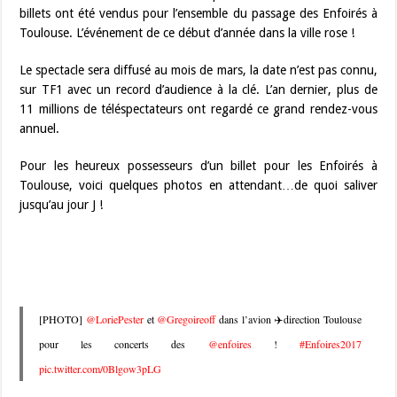
billets ont été vendus pour l’ensemble du passage des Enfoirés à
Toulouse. L’événement de ce début d’année dans la ville rose !
Le spectacle sera diffusé au mois de mars, la date n’est pas connu,
sur TF1 avec un record d’audience à la clé. L’an dernier, plus de
11 millions de téléspectateurs ont regardé ce grand rendez-vous
annuel.
Pour les heureux possesseurs d’un billet pour les Enfoirés à
Toulouse, voici quelques photos en attendant…de quoi saliver
jusqu’au jour J !
[PHOTO]
@LoriePester
et
@Gregoireoff
dans l’avion ✈️direction Toulouse
pour les concerts des
@enfoires
!
#Enfoires2017
pic.twitter.com/0Blgow3pLG