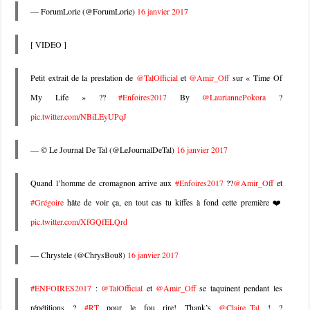
— ForumLorie (@ForumLorie)
16 janvier 2017
[ VIDEO ]
Petit extrait de la prestation de
@TalOfficial
et
@Amir_Off
sur « Time Of
My Life » ??
#Enfoires2017
By
@LauriannePokora
?
pic.twitter.com/NBiLEyUPqJ
— © Le Journal De Tal (@LeJournalDeTal)
16 janvier 2017
Quand l’homme de cromagnon arrive aux
#Enfoires2017
??
@Amir_Off
et
#Grégoire
hâte de voir ça, en tout cas tu kiffes à fond cette première ❤️
pic.twitter.com/XfGQfELQrd
— Chrystele (@ChrysBou8)
16 janvier 2017
#ENFOIRES2017
:
@TalOfficial
et
@Amir_Off
se taquinent pendant les
répétitions ?
#RT
pour le fou rire! Thank’s
@Claire_Tal
! ?