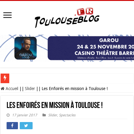
Les Nocturnes de la Cité de l’espace 2026 : l’événement incontournable de l’é
Accueil
||
Slider
||
Les Enfoirés en mission à Toulouse !
Les Enfoirés en mission à Toulouse !
17 janvier 2017
Slider
,
Spectacles