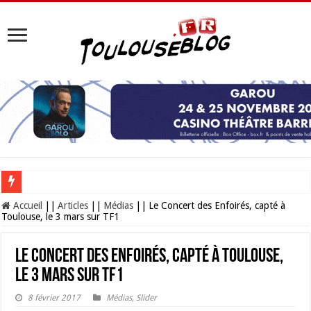
Les Nocturnes de la Cité de l’espace 2026 : l’événement incontournable de l’é
Accueil
||
Articles
||
Médias
||
Le Concert des Enfoirés, capté à
Toulouse, le 3 mars sur TF1
Le Concert des Enfoirés, capté à Toulouse,
le 3 mars sur TF1
8 février 2017
Médias
,
Slider