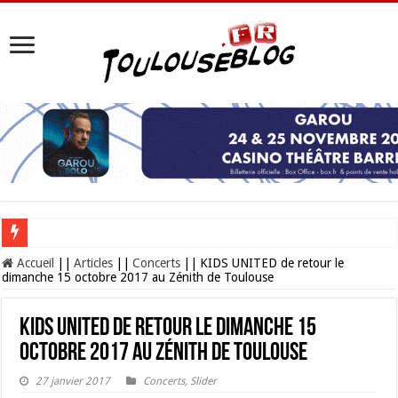
Les Nocturnes de la Cité de l’espace 2026 : l’événement incontournable de l’é
Accueil
||
Articles
||
Concerts
||
KIDS UNITED de retour le
dimanche 15 octobre 2017 au Zénith de Toulouse
KIDS UNITED de retour le dimanche 15
octobre 2017 au Zénith de Toulouse
27 janvier 2017
Concerts
,
Slider