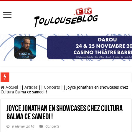
Les Nocturnes de la Cité de l’espace 2026 : l’événement incontournable de l’é
Accueil
||
Articles
||
Concerts
||
Joyce Jonathan en showcases chez
Cultura Balma ce samedi !
Joyce Jonathan en showcases chez Cultura
Balma ce samedi !
6 février 2016
Concerts