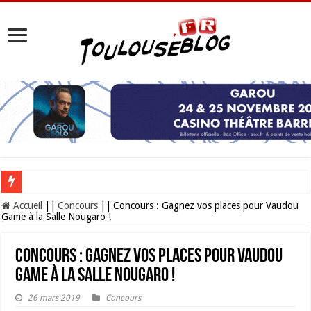
Les Nocturnes de la Cité de l’espace 2026 : l’événement incontournable de l’é
Accueil
||
Concours
||
Concours : Gagnez vos places pour Vaudou
Game à la Salle Nougaro !
Concours : Gagnez vos places pour Vaudou
Game à la Salle Nougaro !
26 mars 2019
Concours