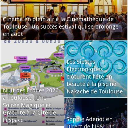
Cinéma en plein air à la Cinémathèque de
Toulouse : Un succès estival qui se prolonge
en août
Les Siestes
Électroniques
clôturent l’été en
beauté à la piscine
Nuit des Étoiles 2026
Nakache de Toulouse
à Toulouse : Une
Soirée Magique et
Gratuite à la Cité de
Sophie Adenot en
l’espace
Direct de l’ISS : Un