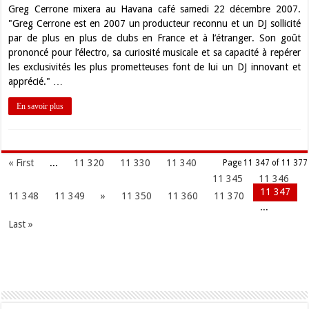
Greg Cerrone mixera au Havana café samedi 22 décembre 2007.
"Greg Cerrone est en 2007 un producteur reconnu et un DJ sollicité
par de plus en plus de clubs en France et à l’étranger. Son goût
prononcé pour l’électro, sa curiosité musicale et sa capacité à repérer
les exclusivités les plus prometteuses font de lui un DJ innovant et
apprécié." …
En savoir plus
« First
...
11 320
11 330
11 340
Page 11 347 of 11 377
11 345
11 346
11 347
11 348
11 349
»
11 350
11 360
11 370
...
Last »