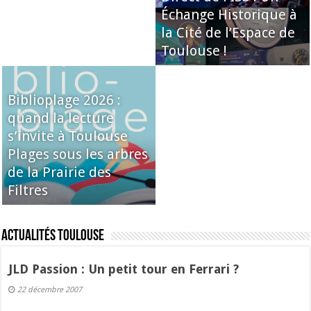
Échange Historique à
la Cité de l’Espace de
Toulouse !
Biblioplage 2026 :
quand la lecture
s’invite à Toulouse
Plages sous les arbres
de la Prairie des
Filtres
Actualités Toulouse
JLD Passion : Un petit tour en Ferrari ?
22 décembre 2007