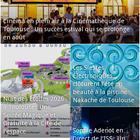
Cinéma en plein air à la Cinémathèque de
Toulouse : Un succès estival qui se prolonge
en août
Les Siestes
Électroniques
clôturent l’été en
beauté à la piscine
Nuit des Étoiles 2026
Nakache de Toulouse
à Toulouse : Une
Soirée Magique et
Gratuite à la Cité de
Sophie Adenot en
l’espace
Direct de l’ISS : Un