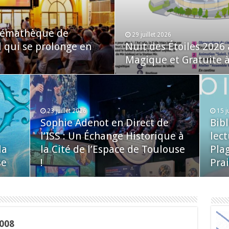
inémathèque de
29 juillet 2026
l qui se prolonge en
Nuit des Étoiles 2026
Magique et Gratuite à 
23 juillet 2026
15 j
Sophie Adenot en Direct de
Bib
l’ISS : Un Échange Historique à
lect
la
la Cité de l’Espace de Toulouse
Plag
se
!
Prai
2008