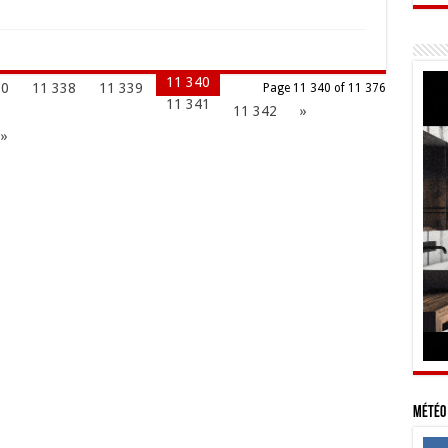
11 340
30
11 338
11 339
Page 11 340 of 11 376
11 341
11 342
»
 »
Météo 