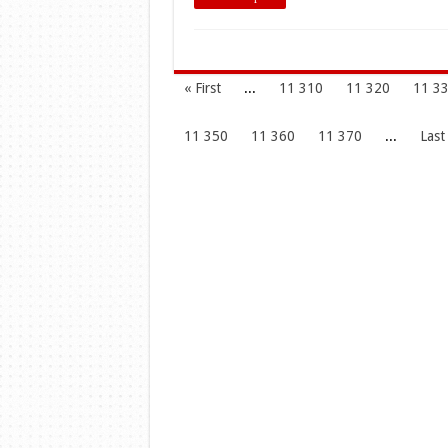
« First
...
11 310
11 320
11 3
11 350
11 360
11 370
...
Last