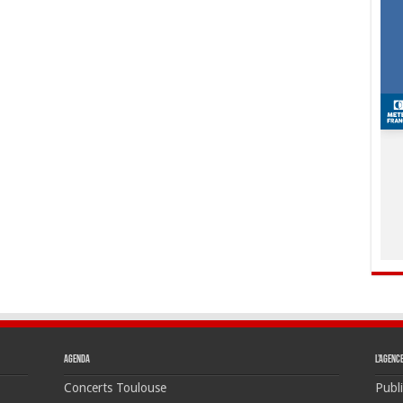
Agenda
L’agenc
Concerts Toulouse
Publi