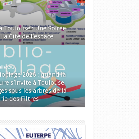
 à Toulouse : Une Soirée
la Cité de l’espace
uillet 2026
lioplage 2026 : quand la
ure s’invite à Toulouse
es sous les arbres de la
rie des Filtres