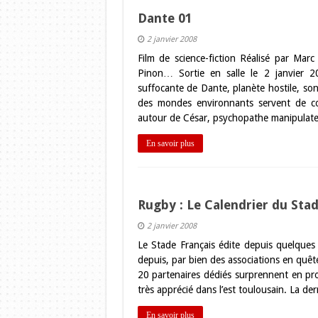
Dante 01
2 janvier 2008
Film de science-fiction Réalisé par M
Pinon… Sortie en salle le 2 janvier 2
suffocante de Dante, planète hostile, son 
des mondes environnants servent de cob
autour de César, psychopathe manipulat
En savoir plus
Rugby : Le Calendrier du Stad
2 janvier 2008
Le Stade Français édite depuis quelques 
depuis, par bien des associations en quêt
20 partenaires dédiés surprennent en pr
très apprécié dans l’est toulousain. La de
En savoir plus