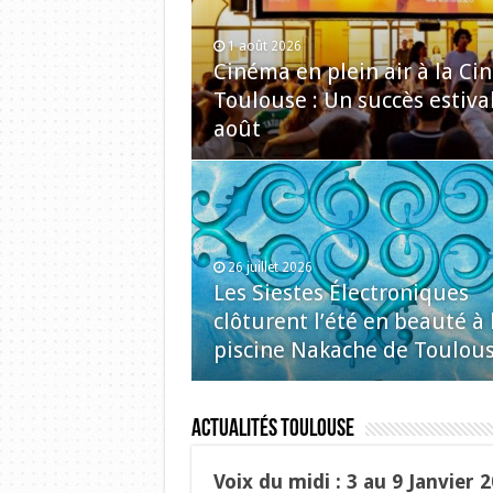
1 août 2026
Cinéma en plein air à la C
Toulouse : Un succès estiva
août
26 juillet 2026
Les Siestes Électroniques
clôturent l’été en beauté à 
piscine Nakache de Toulou
Actualités Toulouse
Voix du midi : 3 au 9 Janvier 