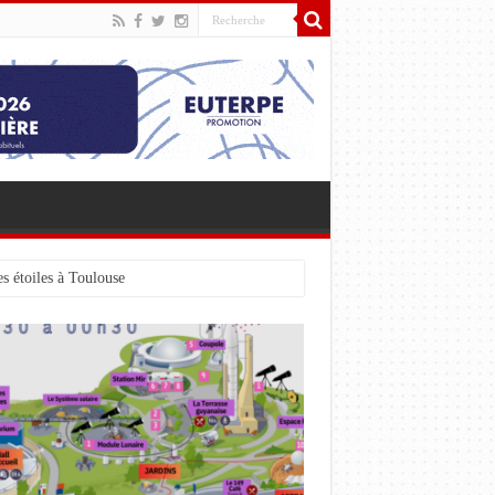
s étoiles à Toulouse