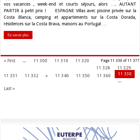
vos vacances , week-end et courts séjours, alors …. AUTANT
PARTIR à petit prix ! ESPAGNE Villas avec piscine privée sur la
Costa Blanca, camping et appartements sur la Costa Dorada,
résidences sur la Costa Brava, maisons au Portugal …
En savoir plus
« First
...
11 300
11 310
11 320
Page 11 330 of 11 377
11 328
11 329
11 330
11 331
11 332
»
11 340
11 350
11 360
...
Last »