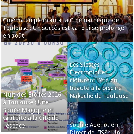
Cinéma en plein air à la Cinémathèque de
Toulouse : Un succès estival qui se prolonge
en août
Les Siestes
Électroniques
clôturent l’été en
beauté à la piscine
Nuit des Étoiles 2026
Nakache de Toulouse
à Toulouse : Une
Soirée Magique et
Gratuite à la Cité de
Sophie Adenot en
l’espace
Direct de l’ISS : Un