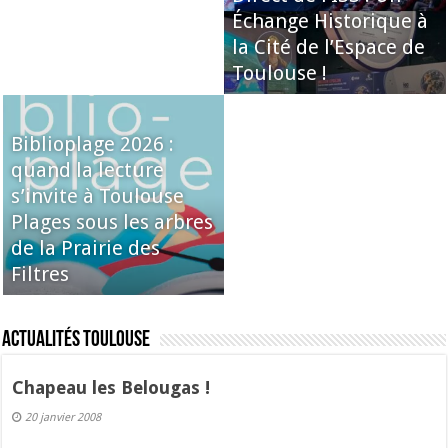
Échange Historique à
la Cité de l’Espace de
Toulouse !
Biblioplage 2026 :
quand la lecture
s’invite à Toulouse
Plages sous les arbres
de la Prairie des
Filtres
Actualités Toulouse
Chapeau les Belougas !
20 janvier 2008