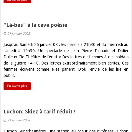
"Là-bas" à la cave poésie
21 janvier 2008
Jusqu’au Samedi 26 janvier 08 : les mardis à 21h30 et du mercredi au
samedi à 19h30. Un spectacle de Jean Pierre Tailhade et Didier
Dulieux Cie Théâtre de l’éclat « Des lettres de femmes à des soldats
de la guerre 14-18. Des lettres extraordinairement bien écrites. Ces
femmes écrivent comme elles parlent. D’où l’envie de les lire en
public. …
En savoir plus
Luchon: Skiez à tarif réduit !
21 janvier 2008
Luchon Superbagnères, une station au coeur des pyrénées Luchon