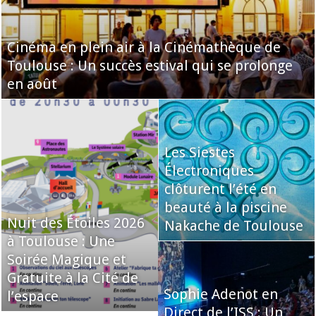
Cinéma en plein air à la Cinémathèque de
Toulouse : Un succès estival qui se prolonge
en août
Les Siestes
Électroniques
clôturent l’été en
beauté à la piscine
Nuit des Étoiles 2026
Nakache de Toulouse
à Toulouse : Une
Soirée Magique et
Gratuite à la Cité de
Sophie Adenot en
l’espace
Direct de l’ISS : Un