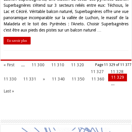
Superbagnères s’étend sur 3 secteurs reliés entre eux: Téchous, le
Lac et Céciré. Véritable balcon naturel, Superbagnères offre une vue
panoramique incomparable sur la vallée de Luchon, le massif de la
Maladeta et le toit des Pyrénées : l’Aneto. Choisir Superbagnères
c’est être aux pieds des pistes sur un balcon naturel …
En savoir plus
« First
...
11 300
11 310
11 320
Page 11 329 of 11 377
11 327
11 328
11 329
11 330
11 331
»
11 340
11 350
11 360
...
Last »