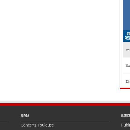
Agenda
L’agenc
Concerts Toulouse
Publi