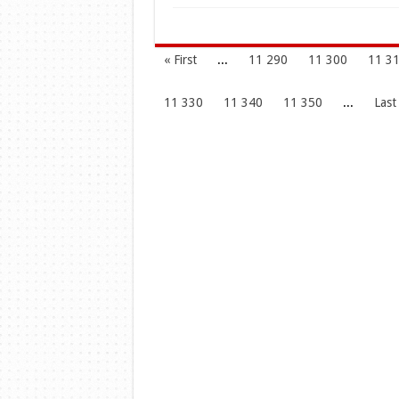
« First
...
11 290
11 300
11 3
11 330
11 340
11 350
...
Last