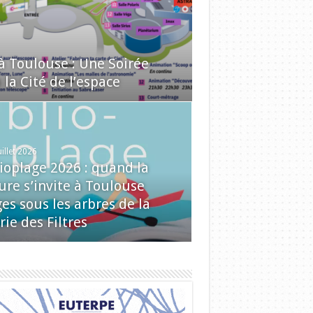
 à Toulouse : Une Soirée
la Cité de l’espace
uillet 2026
lioplage 2026 : quand la
ure s’invite à Toulouse
es sous les arbres de la
rie des Filtres