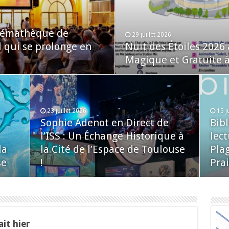
inémathèque de
29 juillet 2026
l qui se prolonge en
Nuit des Étoiles 2026
Magique et Gratuite à 
23 juillet 2026
15 j
Sophie Adenot en Direct de
Bib
l’ISS : Un Échange Historique à
lect
la
la Cité de l’Espace de Toulouse
Plag
se
!
Prai
it hier