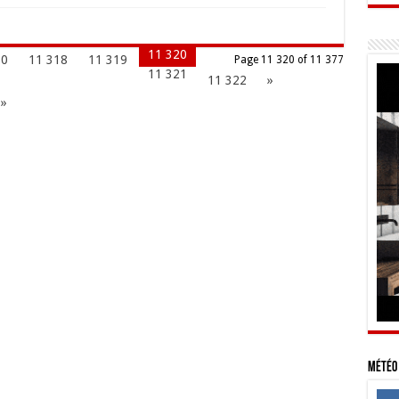
11 320
10
11 318
11 319
Page 11 320 of 11 377
11 321
11 322
»
 »
Météo 