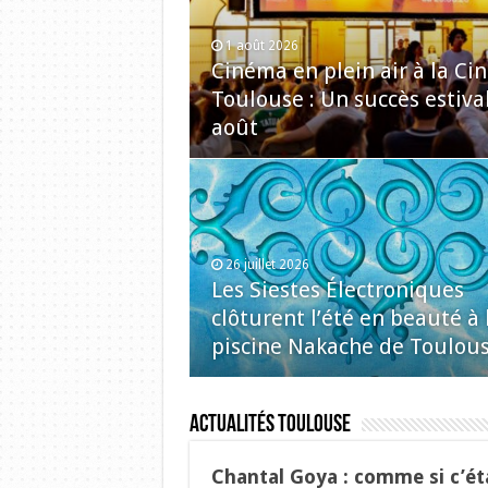
1 août 2026
Cinéma en plein air à la C
Toulouse : Un succès estiva
août
26 juillet 2026
Les Siestes Électroniques
clôturent l’été en beauté à 
piscine Nakache de Toulou
Actualités Toulouse
Chantal Goya : comme si c’éta