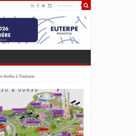
s étoiles à Toulouse